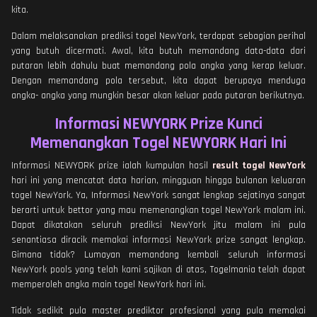
kita.
Dalam melaksanakan prediksi togel NewYork, terdapat sebagian perihal
yang butuh dicermati. Awal, kita butuh memandang data-data dari
putaran lebih dahulu buat memandang pola angka yang kerap keluar.
Dengan memandang pola tersebut, kita dapat berupaya menduga
angka- angka yang mungkin besar akan keluar pada putaran berikutnya.
Informasi NEWYORK Prize Kunci
Memenangkan Togel NEWYORK Hari Ini
Informasi NEWYORK prize ialah kumpulan hasil
result togel NewYork
hari ini yang mencatat data harian, mingguan hingga bulanan keluaran
togel NewYork. Ya, Informasi NewYork sangat lengkap sejatinya sangat
berarti untuk bettor yang mau memenangkan togel NewYork malam ini.
Dapat dikatakan seluruh prediksi NewYork jitu malam ini pula
senantiasa diracik memakai informasi NewYork prize sangat lengkap.
Gimana tidak? Lumayan memandang kembali seluruh informasi
NewYork pools yang telah kami sajikan di atas, Togelmania telah dapat
memperoleh angka main togel NewYork hari ini.
Tidak sedikit pula master prediktor profesional yang pula memakai