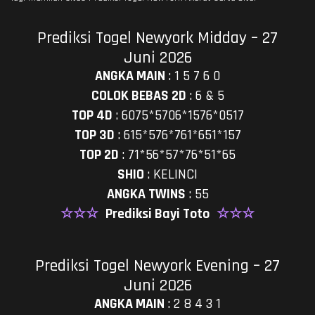
Prediksi Togel Newyork Midday – 27
Juni 2026
ANGKA MAIN
:
1 5 7 6 0
COLOK BEBAS 2D
:
6 & 5
TOP 4D
:
6075*5706*1576*0517
TOP 3D
:
615*576*761*651*157
TOP 2D
:
71*56*57*76*51*65
SHIO
:
KELINCI
ANGKA TWINS
:
55
☆☆☆
Prediksi Bayi Toto
☆☆☆
Prediksi Togel Newyork Evening – 27
Juni 2026
ANGKA MAIN
:
2 8 4 3 1