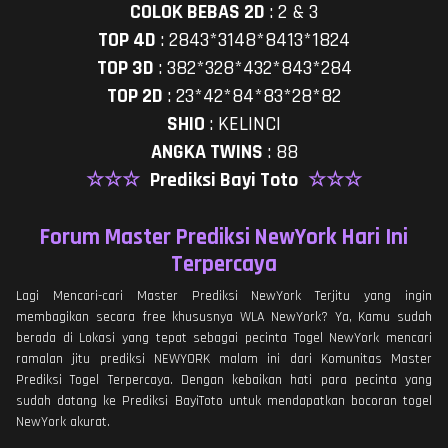
COLOK BEBAS 2D
:
2 & 3
TOP 4D
:
2843*3148*8413*1824
TOP 3D
:
382*328*432*843*284
TOP 2D
:
23*42*84*83*28*82
SHIO
:
KELINCI
ANGKA TWINS
:
88
☆☆☆
Prediksi Bayi Toto
☆☆☆
Forum Master Prediksi NewYork Hari Ini
Terpercaya
Lagi Mencari-cari Master Prediksi NewYork Terjitu yang ingin
membagikan secara free khususnya WLA NewYork? Ya, Kamu sudah
berada di Lokasi yang tepat sebagai pecinta Togel NewYork mencari
ramalan jitu prediksi NEWYORK malam ini dari Komunitas Master
Prediksi Togel Terpercaya. Dengan kebaikan hati para pecinta yang
sudah datang ke Prediksi BayiToto untuk mendapatkan bocoran togel
NewYork akurat.