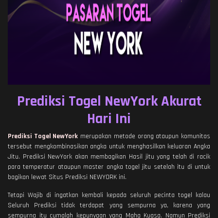
Prediksi Togel NewYork Akurat
Hari Ini
Prediksi Togel NewYork
merupakan metode orang ataupun komunitas
tersebut mengkombinasikan angka untuk menghasilkan keluaran Angka
Jitu. Prediksi NewYork akan membagikan Hasil jitu yang telah di racik
para temperatur ataupun master angka togel jitu setelah itu di untuk
bagikan lewat Situs Prediksi NEWYORK ini.
Tetapi Wajib di ingatkan kembali kepada seluruh pecinta togel kalau
Seluruh Prediksi tidak terdapat yang sempurna ya, karena yang
sempurna itu cumalah kepunyaan yang Maha Kuasa. Namun Prediksi