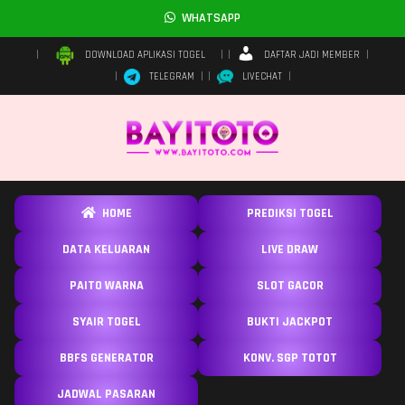
WHATSAPP
DAFTAR JADI MEMBER
DOWNLOAD APLIKASI TOGEL
TELEGRAM
LIVECHAT
HOME
PREDIKSI TOGEL
DATA KELUARAN
LIVE DRAW
PAITO WARNA
SLOT GACOR
SYAIR TOGEL
BUKTI JACKPOT
BBFS GENERATOR
KONV. SGP TOTOT
JADWAL PASARAN