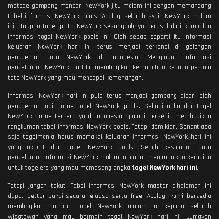
metode gampang mencari NewYork jitu malam ini dengan memandang
tabel informasi NewYork pools. Apalagi seluruh syair NewYork malam
ini ataupun tabel paito NewYork sesungguhnya berasal dari kumpulan
informasi togel NewYork pools ini. Oleh sebab seperti itu informasi
keluaran NewYork hari ini terus menjadi terkenal di golongan
penggemar toto NewYork di Indonesia. Mengingat informasi
pengeluaran NewYork hari ini membagikan kemudahan kepada pemain
toto NewYork yang mau mencapai kemenangan.
Informasi NewYork hari ini pula terus menjadi gampang dicari oleh
penggemar judi online togel NewYork pools. Sebagian bandar togel
NewYork online terpercaya di Indonesia apalagi bersedia membagikan
rangkuman tabel informasi NewYork pools. Tetapi demikian, Senantiasa
saja togelmania harus memakai keluaran informasi NewYork hari ini
yang akurat dari togel NewYork pools. Sebab kesalahan data
pengeluaran informasi NewYork malam ini dapat menimbulkan kerugian
untuk togelers yang mau memasang angka
togel NewYork hari ini
.
Tetapi jangan takut, Tabel informasi NewYork master dihalaman ini
dapat bettor pakai secara leluasa serta free. Apalagi kami bersedia
membagikan bocoran togel NewYork malam ini kepada seluruh
wisatawan yang mau bermain togel NewYork hari ini. Lumayan