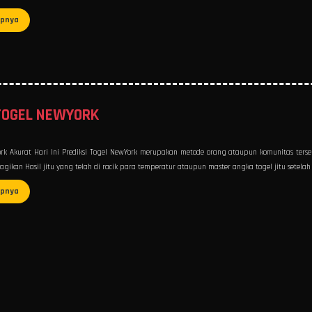
apnya
 TOGEL NEWYORK
ork Akurat Hari Ini Prediksi Togel NewYork merupakan metode orang ataupun komunitas ter
kan Hasil jitu yang telah di racik para temperatur ataupun master angka togel jitu setelah it
apnya