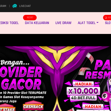
GRAM
LIVECHAT
EDIKSI TOGEL
DATA KELUARAN
LIVE DRAW
ALAT TOGEL
SLO
SEL