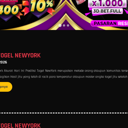
 TOGEL NEWYORK
2026
ork Akurat Hari Ini Prediksi Togel NewYork merupakan metode orang ataupun komunitas ter
kan Hasil jitu yang telah di racik para temperatur ataupun master angka togel jitu setelah it
apnya
 TOGEL NEWYORK