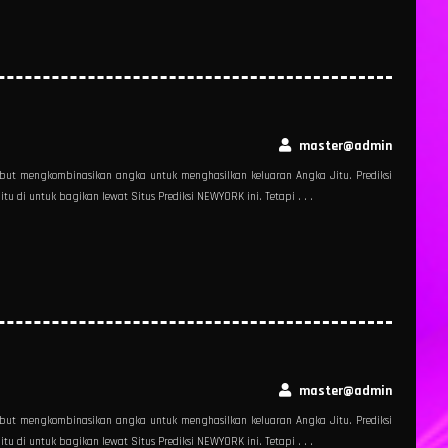
master@admin
sebut mengkombinasikan angka untuk menghasilkan keluaran Angka Jitu. Prediksi
u di untuk bagikan lewat Situs Prediksi NEWYORK ini. Tetapi . . .
master@admin
sebut mengkombinasikan angka untuk menghasilkan keluaran Angka Jitu. Prediksi
u di untuk bagikan lewat Situs Prediksi NEWYORK ini. Tetapi . . .