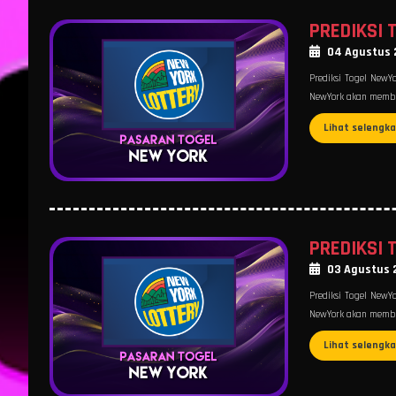
PREDIKSI
04 Agustus 
Prediksi Togel NewY
NewYork akan membagi
Lihat selengk
PREDIKSI
03 Agustus 
Prediksi Togel NewY
NewYork akan membagi
Lihat selengk