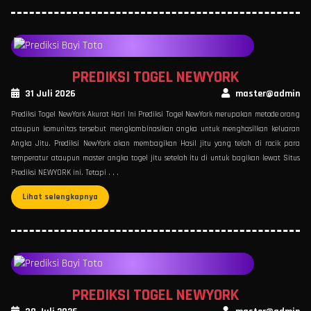
PREDIKSI TOGEL NEWYORK
31 Juli 2026
master@admin
Prediksi Togel NewYork Akurat Hari Ini Prediksi Togel NewYork merupakan metode orang
ataupun komunitas tersebut mengkombinasikan angka untuk menghasilkan keluaran
Angka Jitu. Prediksi NewYork akan membagikan Hasil jitu yang telah di racik para
temperatur ataupun master angka togel jitu setelah itu di untuk bagikan lewat Situs
Prediksi NEWYORK ini. Tetapi . . .
Lihat selengkapnya
PREDIKSI TOGEL NEWYORK