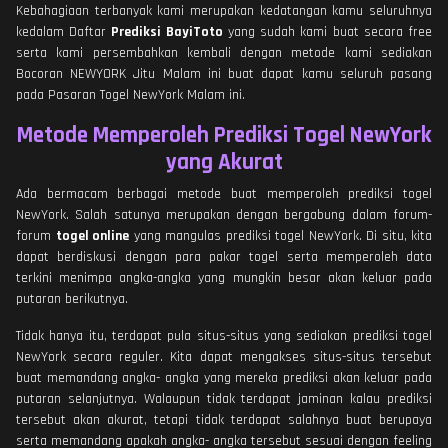
Kebahagiaan terbanyak kami merupakan kedatangan kamu seluruhnya
kedalam Daftar
Prediksi BayiToto
yang sudah kami buat secara free
serta kami persembahkan kembali dengan metode kami sediakan
Bocoran NEWYORK Jitu Malam ini buat dapat kamu seluruh pasang
pada Pasaran Togel NewYork Malam ini.
Metode Memperoleh Prediksi Togel NewYork
yang Akurat
Ada bermacam berbagai metode buat memperoleh prediksi togel
NewYork. Salah satunya merupakan dengan bergabung dalam forum-
forum
togel online
yang mangulas prediksi togel NewYork. Di situ, kita
dapat berdiskusi dengan para pakar togel serta memperoleh data
terkini menimpa angka-angka yang mungkin besar akan keluar pada
putaran berikutnya.
Tidak hanya itu, terdapat pula situs-situs yang sediakan prediksi togel
NewYork secara reguler. Kita dapat mengakses situs-situs tersebut
buat memandang angka- angka yang mereka prediksi akan keluar pada
putaran selanjutnya. Walaupun tidak terdapat jaminan kalau prediksi
tersebut akan akurat, tetapi tidak terdapat salahnya buat berupaya
serta memandang apakah angka- angka tersebut sesuai dengan feeling