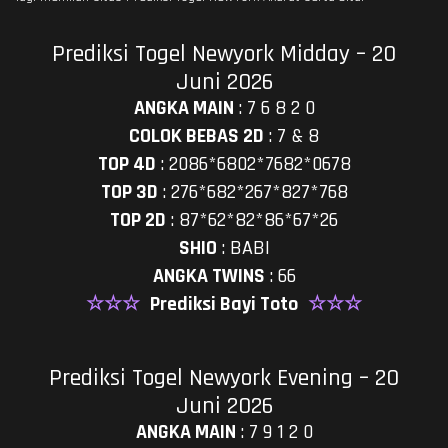
Prediksi Togel Newyork Midday – 20
Juni 2026
ANGKA MAIN
:
7 6 8 2 0
COLOK BEBAS 2D
:
7 & 8
TOP 4D
:
2086*6802*7682*0678
TOP 3D
:
276*682*267*827*768
TOP 2D
:
87*62*82*86*67*26
SHIO
:
BABI
ANGKA TWINS
:
66
☆☆☆
Prediksi Bayi Toto
☆☆☆
Prediksi Togel Newyork Evening – 20
Juni 2026
ANGKA MAIN
:
7 9 1 2 0