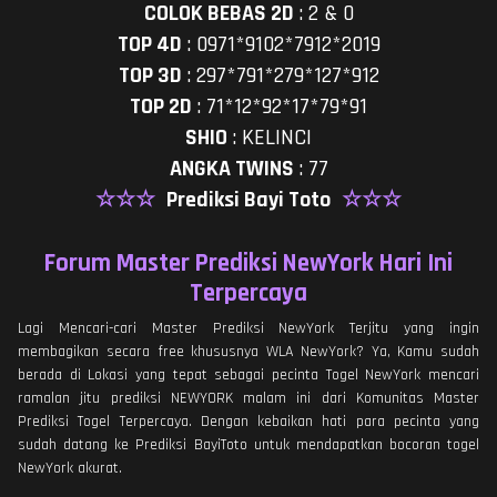
COLOK BEBAS 2D
:
2 & 0
TOP 4D
:
0971*9102*7912*2019
TOP 3D
:
297*791*279*127*912
TOP 2D
:
71*12*92*17*79*91
SHIO
:
KELINCI
ANGKA TWINS
:
77
☆☆☆
Prediksi Bayi Toto
☆☆☆
Forum Master Prediksi NewYork Hari Ini
Terpercaya
Lagi Mencari-cari Master Prediksi NewYork Terjitu yang ingin
membagikan secara free khususnya WLA NewYork? Ya, Kamu sudah
berada di Lokasi yang tepat sebagai pecinta Togel NewYork mencari
ramalan jitu prediksi NEWYORK malam ini dari Komunitas Master
Prediksi Togel Terpercaya. Dengan kebaikan hati para pecinta yang
sudah datang ke Prediksi BayiToto untuk mendapatkan bocoran togel
NewYork akurat.