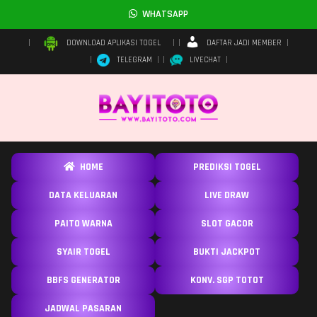
WHATSAPP
DAFTAR JADI MEMBER
DOWNLOAD APLIKASI TOGEL
TELEGRAM
LIVECHAT
HOME
PREDIKSI TOGEL
DATA KELUARAN
LIVE DRAW
PAITO WARNA
SLOT GACOR
SYAIR TOGEL
BUKTI JACKPOT
BBFS GENERATOR
KONV. SGP TOTOT
JADWAL PASARAN