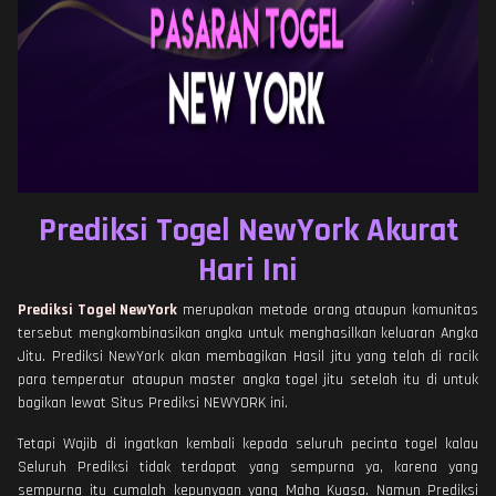
Prediksi Togel NewYork Akurat
Hari Ini
Prediksi Togel NewYork
merupakan metode orang ataupun komunitas
tersebut mengkombinasikan angka untuk menghasilkan keluaran Angka
Jitu. Prediksi NewYork akan membagikan Hasil jitu yang telah di racik
para temperatur ataupun master angka togel jitu setelah itu di untuk
bagikan lewat Situs Prediksi NEWYORK ini.
Tetapi Wajib di ingatkan kembali kepada seluruh pecinta togel kalau
Seluruh Prediksi tidak terdapat yang sempurna ya, karena yang
sempurna itu cumalah kepunyaan yang Maha Kuasa. Namun Prediksi