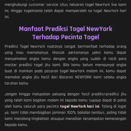
menghubungi customer service situs keluaran togel NewYork live kami
ini, Hingga togelmania telah dapat memperoleh no togel NewYork hari
ini.
Manfaat Prediksi Togel NewYork
Terhadap Pecinta Togel
Prediksi Togel NewYork nyatanya sangat bermanfaat terhadap orang
yang mau memakainya. khasiat pertamanya yakni kamu dapat
menyamakan angka kamu dengan angka yang sudah di racik para
master prediksi togel jitu kami. Bila kamu belum mempunyai angka
buat di mainkan pada pasaran togel NewYork malam ini, kamu dapat
memakai angka jitu hasil dari Bocoran NEWYORK kami selaku angka
taruhan kamu.
Jangan hingga melupakan peluang dengan hasil prediksi-prediksi jitu
yang telah kami bagikan malam ini kepada kamu supaya dapat di pakai
oleh kamu seluruh para pecinta
togel NewYork hari ini
. Tolong di ingat
ya, kami tidak membagikan jaminan 100% bakalan tembus, paling tidak
kami menolong tingkatkan ataupun menaikan kesempatan kemenangan
kepada kamu.