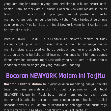
yang kami bagikan ataupun yang kami sediakan pula bukan berarti asal-
asalan. Kami berani Jamin Seluruh Bocoran NewYork Malam ini telah
lewat pakar peracik angka jitu yang sangat profesional serta
mempunyai pengalaman yang bertahun- tahun. Tidak terdapat salah nya
pula berupaya Prediksi Bocoran Togel NewYork yang kami sajikan tiap
harinya di situs ini.
Prediksi BAYITOTO Selaku Situs Prediksi Jitu NewYork malam ini, tidak
kurang ingat pula kami menegaskan kembali bahwasanya dalam
memilah situs situs prediksi harap berjaga- jaga, karena telah banyak
situs palsu yang berkeliaran di internet. Makanya kami himbau supaya
dapat memilah Bocoran Togel NewYork yang situs kami sajikan selaku
landasan memilah angka jitu yang mau kamu pasang.
Bocoran NEWYORK Malam ini Terjitu
Bocoran NewYork Malam Ini
nyatanya akan menolong banyak pecinta
togel buat memperoleh angka jitu buat di pasangkan pada Togel
NEWYORK Malam ini. Tidak butuh takut kami muncul disini buat
memenuhi kebahagian bersama kami yang akan membagikan Prediksi
Bocoran NewYork Jitu Malam ini secara free, sehingga tidak butuh ragu
lagi memilah situs Prediksi Togel NewYork Akurat serta Jitu.