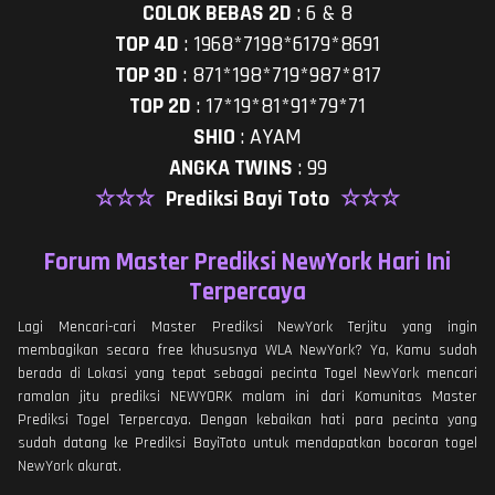
COLOK BEBAS 2D
:
6 & 8
TOP 4D
:
1968*7198*6179*8691
TOP 3D
:
871*198*719*987*817
TOP 2D
:
17*19*81*91*79*71
SHIO
:
AYAM
ANGKA TWINS
:
99
☆☆☆
Prediksi Bayi Toto
☆☆☆
Forum Master Prediksi NewYork Hari Ini
Terpercaya
Lagi Mencari-cari Master Prediksi NewYork Terjitu yang ingin
membagikan secara free khususnya WLA NewYork? Ya, Kamu sudah
berada di Lokasi yang tepat sebagai pecinta Togel NewYork mencari
ramalan jitu prediksi NEWYORK malam ini dari Komunitas Master
Prediksi Togel Terpercaya. Dengan kebaikan hati para pecinta yang
sudah datang ke Prediksi BayiToto untuk mendapatkan bocoran togel
NewYork akurat.