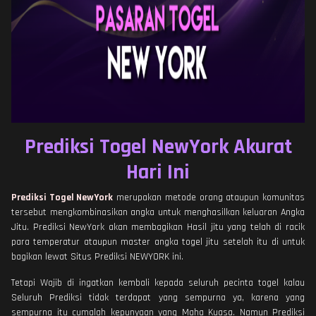
Prediksi Togel NewYork Akurat
Hari Ini
Prediksi Togel NewYork
merupakan metode orang ataupun komunitas
tersebut mengkombinasikan angka untuk menghasilkan keluaran Angka
Jitu. Prediksi NewYork akan membagikan Hasil jitu yang telah di racik
para temperatur ataupun master angka togel jitu setelah itu di untuk
bagikan lewat Situs Prediksi NEWYORK ini.
Tetapi Wajib di ingatkan kembali kepada seluruh pecinta togel kalau
Seluruh Prediksi tidak terdapat yang sempurna ya, karena yang
sempurna itu cumalah kepunyaan yang Maha Kuasa. Namun Prediksi