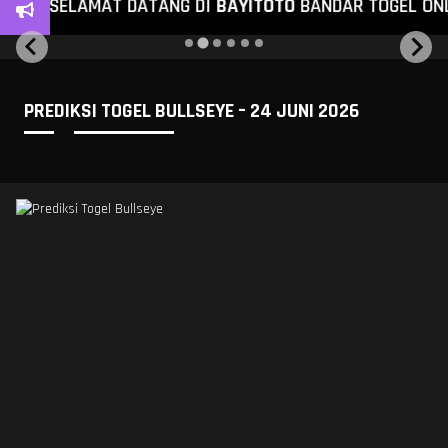
SELAMAT DATANG DI
BAYITOTO
BANDAR TOGEL ONLINE
PREDIKSI TOGEL BULLSEYE – 24 JUNI 2026