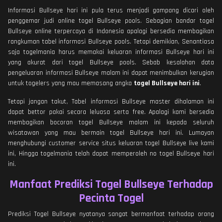
Informasi Bullseye hari ini pula terus menjadi gampang dicari oleh
penggemar judi online togel Bullseye pools. Sebagian bandar togel
Bullseye online terpercaya di Indonesia apalagi bersedia membagikan
rangkuman tabel informasi Bullseye pools. Tetapi demikian, Senantiasa
saja togelmania harus memakai keluaran informasi Bullseye hari ini
yang akurat dari togel Bullseye pools. Sebab kesalahan data
pengeluaran informasi Bullseye malam ini dapat menimbulkan kerugian
untuk togelers yang mau memasang angka
togel Bullseye hari ini
.
Tetapi jangan takut, Tabel informasi Bullseye master dihalaman ini
dapat bettor pakai secara leluasa serta free. Apalagi kami bersedia
membagikan bocoran togel Bullseye malam ini kepada seluruh
wisatawan yang mau bermain togel Bullseye hari ini. Lumayan
menghubungi customer service situs keluaran togel Bullseye live kami
ini, Hingga togelmania telah dapat memperoleh no togel Bullseye hari
ini.
Manfaat Prediksi Togel Bullseye Terhadap
Pecinta Togel
Prediksi Togel Bullseye nyatanya sangat bermanfaat terhadap orang