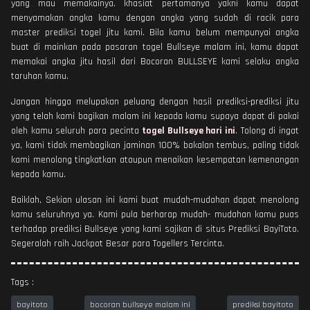
yang mau memakainya. khasiat pertamanya yakni kamu dapat
menyamakan angka kamu dengan angka yang sudah di racik para
master prediksi togel jitu kami. Bila kamu belum mempunyai angka
buat di mainkan pada pasaran togel Bullseye malam ini, kamu dapat
memakai angka jitu hasil dari Bocoran BULLSEYE kami selaku angka
taruhan kamu.
Jangan hingga melupakan peluang dengan hasil prediksi-prediksi jitu
yang telah kami bagikan malam ini kepada kamu supaya dapat di pakai
oleh kamu seluruh para pecinta
togel Bullseye hari ini
. Tolong di ingat
ya, kami tidak membagikan jaminan 100% bakalan tembus, paling tidak
kami menolong tingkatkan ataupun menaikan kesempatan kemenangan
kepada kamu.
Baiklah, Sekian ulasan ini kami buat mudah-mudahan dapat menolong
kamu seluruhnya ya. Kami pula berharap mudah- mudahan kamu puas
terhadap prediksi Bullseye yang kami sajikan di situs Prediksi BayiToto.
Segeralah raih Jackpot Besar para Togellers Tercinta.
Tags :
bayitoto
bocoran bullseye malam ini
prediksi bayitoto