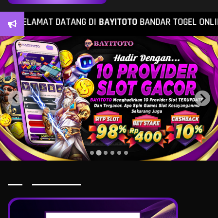
ELAMAT DATANG DI
BAYITOTO
BANDAR TOGEL ONLINE DAN