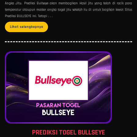
Angka Jitu. Prediksi Bullseye akan membagikan Hasil jitu yang telah di racik para
temperatur ataupun master angka togel jitu setelah itu di untuk bagikan lewat Situs
Prediksi BULLSEYE ini. Tetapi . . .
Lihat selengkapnya
PREDIKSI TOGEL BULLSEYE