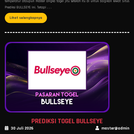
temperatur ataupun master angka togel jitu setelah itu di untuk bagikan lewat Situs
Prediksi BULLSEYE ini. Tetapi . . .
Lihat selengkapnya
PREDIKSI TOGEL BULLSEYE
30 Juli 2026
master@admin