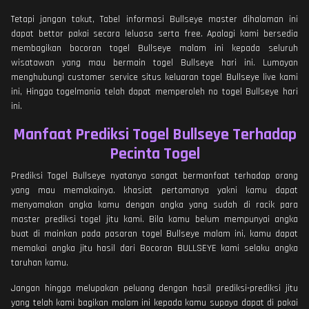
Tetapi jangan takut, Tabel informasi Bullseye master dihalaman ini
dapat bettor pakai secara leluasa serta free. Apalagi kami bersedia
membagikan bocoran togel Bullseye malam ini kepada seluruh
wisatawan yang mau bermain togel Bullseye hari ini. Lumayan
menghubungi customer service situs keluaran togel Bullseye live kami
ini, Hingga togelmania telah dapat memperoleh no togel Bullseye hari
ini.
Manfaat Prediksi Togel Bullseye Terhadap
Pecinta Togel
Prediksi Togel Bullseye nyatanya sangat bermanfaat terhadap orang
yang mau memakainya. khasiat pertamanya yakni kamu dapat
menyamakan angka kamu dengan angka yang sudah di racik para
master prediksi togel jitu kami. Bila kamu belum mempunyai angka
buat di mainkan pada pasaran togel Bullseye malam ini, kamu dapat
memakai angka jitu hasil dari Bocoran BULLSEYE kami selaku angka
taruhan kamu.
Jangan hingga melupakan peluang dengan hasil prediksi-prediksi jitu
yang telah kami bagikan malam ini kepada kamu supaya dapat di pakai