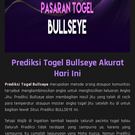
Prediksi Togel Bullseye Akurat
Hari Ini
Prediksi Togel Bullseye
merupakan metode orang ataupun komunitas
tersebut mengkombinasikan angka untuk menghasilkan keluaran Angka
Jitu. Prediksi Bullseye akan membagikan Hasil jitu yang telah di racik
para temperatur ataupun master angka togel jitu setelah itu di untuk
bagikan lewat Situs Prediksi BULLSEYE ini.
Tetapi Wajib di ingatkan kembali kepada seluruh pecinta togel kalau
Seluruh Prediksi tidak terdapat yang sempurna ya, karena yang
sempurna itu cumalah kepunyaan yang Maha Kuasa. Namun Prediksi