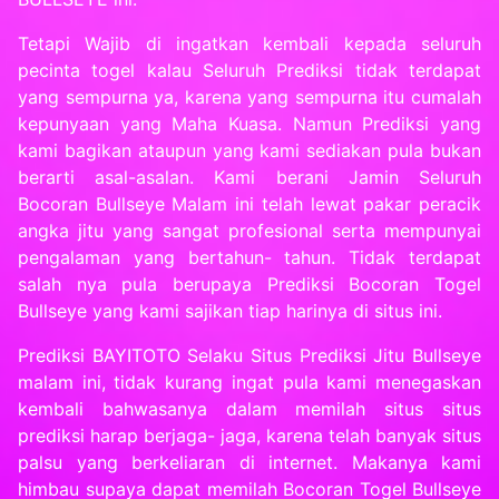
Tetapi Wajib di ingatkan kembali kepada seluruh
pecinta togel kalau Seluruh Prediksi tidak terdapat
yang sempurna ya, karena yang sempurna itu cumalah
kepunyaan yang Maha Kuasa. Namun Prediksi yang
kami bagikan ataupun yang kami sediakan pula bukan
berarti asal-asalan. Kami berani Jamin Seluruh
Bocoran Bullseye Malam ini telah lewat pakar peracik
angka jitu yang sangat profesional serta mempunyai
pengalaman yang bertahun- tahun. Tidak terdapat
salah nya pula berupaya Prediksi Bocoran Togel
Bullseye yang kami sajikan tiap harinya di situs ini.
Prediksi BAYITOTO Selaku Situs Prediksi Jitu Bullseye
malam ini, tidak kurang ingat pula kami menegaskan
kembali bahwasanya dalam memilah situs situs
prediksi harap berjaga- jaga, karena telah banyak situs
palsu yang berkeliaran di internet. Makanya kami
himbau supaya dapat memilah Bocoran Togel Bullseye