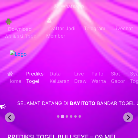
Whatsapp
Daftar Jadi
Telegram
Livechat
Download
Member
Aplikasi Togel
Prediksi
Data
Live
Paito
Slot
Sya
Home
Togel
Keluaran
Draw
Warna
Gacor
Tog
SELAMAT DATANG DI
BAYITOTO
BANDAR TOGEL ONLINE 
PREDIKSI TOGEL BULLSEYE – 09 MEI