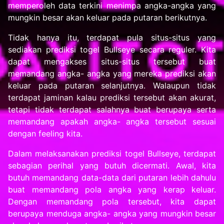
memperoleh data terkini menimpa angka-angka yang
mungkin besar akan keluar pada putaran berikutnya.
Tidak hanya itu, terdapat pula situs-situs yang
sediakan prediksi togel Bullseye secara reguler. Kita
dapat mengakses situs-situs tersebut buat
memandang angka- angka yang mereka prediksi akan
keluar pada putaran selanjutnya. Walaupun tidak
terdapat jaminan kalau prediksi tersebut akan akurat,
tetapi tidak terdapat salahnya buat berupaya serta
memandang apakah angka- angka tersebut sesuai
dengan feeling kita.
Dalam melaksanakan prediksi togel Bullseye, terdapat
sebagian perihal yang butuh dicermati. Awal, kita
butuh memandang data-data dari putaran lebih dahulu
buat memandang pola angka yang kerap keluar.
Dengan memandang pola tersebut, kita dapat
berupaya menduga angka- angka yang mungkin besar