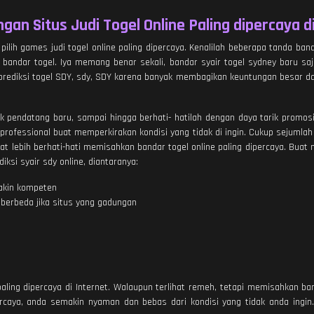
gan Situs Judi Togel Online Paling dipercaya d
pilih games judi togel online paling dipercaya. Kenalilah beberapa tanda band
bandar togel. Iya memang benar sekali, bandar syair togel sydney baru sa
prediksi togel SDY, sdy, SDY karena banyak membagikan keuntungan besar dan
 pendatang baru, sampai hingga berhati- hatilah dengan daya tarik promos
professional buat memperkirakan kondisi yang tidak di ingin. Cukup sejumla
at lebih berhati-hati memisahkan bandar togel online paling dipercaya. Buat m
iksi syair sdy online, diantaranya:
makin kompeten
berbeda jika situs yang gadungan
aling dipercaya di Internet. Walaupun terlihat remeh, tetapi memisahkan ba
percaya, anda semakin nyaman dan bebas dari kondisi yang tidak anda ingi