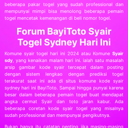
beberapa pakar togel yang sudah professional dan
mempunyai mimpi bisa menolong beberapa pemain
togel mencetak kemenangan di beli nomor togel.
Forum BayiToto Syair
Togel Sydney Hari Ini
Komune syair togel hari ini 2024 atau Komune
Syair
sdy
, yang kenaikan malam hari ini. ialah satu masalah
arsip gambar kode syair tercepat dalam posting
dengan sistem lengkao dengan prediksi togel
terakurat saat ini ada di situs komune kode syair
sydney hari ini BayiToto. Sampai hingga punyai karena
besar dalam beberapa pemain togel buat mendapat
angka cermat Syair dan toto jaran kabur. Ada
beberapa coretan kode syair togel yang misalnya
sudah professional dan mempunyai pengikutnya.
Bukan hanya itu catatan penting jika masing-masing