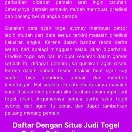
perbaikan didapat pemain saat ingin taruhan.
Seterusnya pemain semakin mudah membuat prediksi
dan pasang bet di angka berapa.
Gunakan data syair togel sydney membuat bettor
lebih mudah cari data serius terkini masalah prediksi
keluaran angka. Karena dalam bandar resmi berita
setiap hari apalagi mingguan selalu akan diperbarui.
Prediksi togel sdy hari ini buat keluaran dalam games
setelah itu didapat pemain jika gunakan agen resmi.
Karena dalam bandar resmi ditaksir buat syair sdy
sendiri bisa menolong pemain dan memberi
keuntungan. Hal seperti itu satu diantaranya masalah
yang disukai oleh pemain jika taruhan dalam agen judi
togel resmi. Argumennya semua berita syair togel
sydney dari agen itu benar, dan dapat tambahkan
peluang menang pemain.
Daftar Dengan Situs Judi Togel