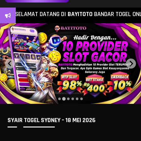
SELAMAT DATANG DI
BAYITOTO
BANDAR TOGEL ONLINE 
SYAIR TOGEL SYDNEY – 18 MEI 2026