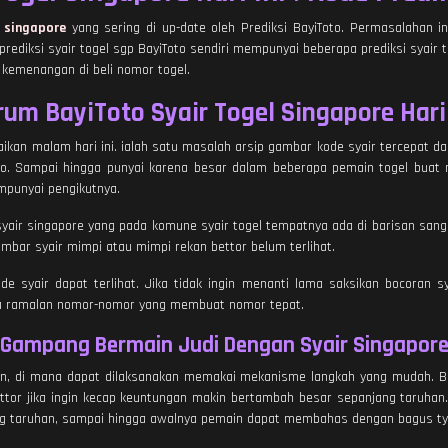
l singapore
yang sering di up-date oleh Prediksi BayiToto. Permasalahan i
diksi syair togel sgp BayiToto sendiri mempunyai beberapa prediksi syair t
kemenangan di beli nomor togel.
rum BayiToto Syair Togel Singapore Hari 
aikan malam hari ini. ialah satu masalah arsip gambar kode syair tercepat d
Toto. Sampai hingga punyai karena besar dalam beberapa pemain togel buat
mpunyai pengikutnya.
air singapore yang pada komune syair togel tempatnya ada di barisan sangat
ambar syair mimpi atau mimpi rekan bettor belum terlihat.
yair dapat terlihat. Jika tidak ingin menanti lama saksikan bocoran syai
isa ramalan nomor-nomor yang membuat nomor tepat.
Gampang Bermain Judi Dengan Syair Singapor
n, di mana dapat dilaksanakan memakai mekanisme langkah yang mudah. Buat
bettor jika ingin kecap keuntungan makin bertambah besar sepanjang taruha
g taruhan, sampai hingga awalnya pemain dapat membahas dengan bagus typ