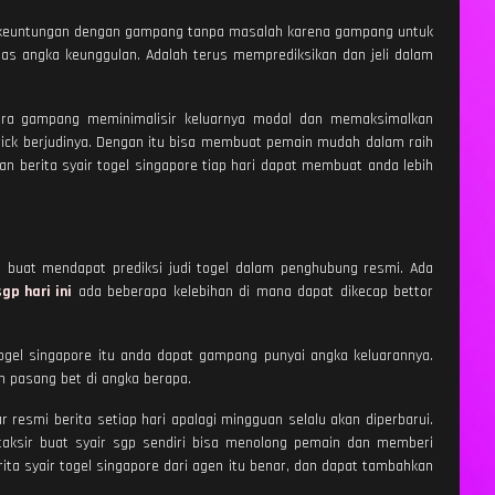
ih keuntungan dengan gampang tanpa masalah karena gampang untuk
ahas angka keunggulan. Adalah terus memprediksikan dan jeli dalam
cara gampang meminimalisir keluarnya modal dan memaksimalkan
rick berjudinya. Dengan itu bisa membuat pemain mudah dalam raih
n berita syair togel singapore tiap hari dapat membuat anda lebih
h buat mendapat prediksi judi togel dalam penghubung resmi. Ada
gp hari ini
ada beberapa kelebihan di mana dapat dikecap bettor
ogel singapore itu anda dapat gampang punyai angka keluarannya.
n pasang bet di angka berapa.
 resmi berita setiap hari apalagi mingguan selalu akan diperbarui.
itaksir buat syair sgp sendiri bisa menolong pemain dan memberi
ita syair togel singapore dari agen itu benar, dan dapat tambahkan