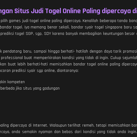
gan Situs Judi Togel Online Paling dipercaya d
pilih games judi togel online paling dipercaya. Kenalilah beberapa tanda band
andar togel. Iya memang benar sekali, bandar syair togel singapore baru s
prediksi togel SGP, sgp, SDY karena banyak membagikan keuntungan besar d
 pendatang baru, sampai hingga berhati- hatilah dengan daya tarik promos
 professional buat memperkirakan kondisi yang tidak di ingin. Cukup sejuml
ikan buat lebih berhati-hati memisahkan bandar togel online paling dipercaya
coran prediksi syair sgp online, diantaranya:
makin kompeten
berbeda jika situs yang gadungan
aling dipercaya di Internet. Walaupun terlihat remeh, tetapi memisahkan ba
percaya, anda semakin nyaman dan bebas dari kondisi yang tidak anda ingi