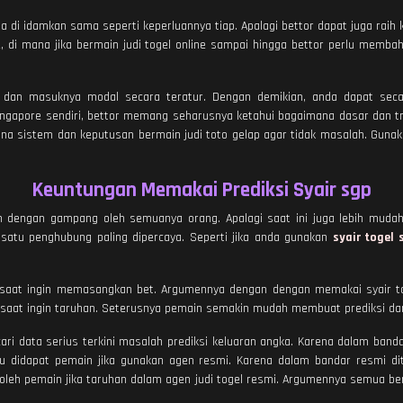
di idamkan sama seperti keperluannya tiap. Apalagi bettor dapat juga ra
e, di mana jika bermain judi togel online sampai hingga bettor perlu memb
r dan masuknya modal secara teratur. Dengan demikian, anda dapat se
singapore sendiri, bettor memang seharusnya ketahui bagaimana dasar dan t
a sistem dan keputusan bermain judi toto gelap agar tidak masalah. Gunaka
Keuntungan Memakai Prediksi Syair sgp
ih dengan gampang oleh semuanya orang. Apalagi saat ini juga lebih muda
 satu penghubung paling dipercaya. Seperti jika anda gunakan
syair togel s
li saat ingin memasangkan bet. Argumennya dengan dengan memakai syair t
in saat ingin taruhan. Seterusnya pemain semakin mudah membuat prediksi da
i data serius terkini masalah prediksi keluaran angka. Karena dalam bandar
itu didapat pemain jika gunakan agen resmi. Karena dalam bandar resmi d
 oleh pemain jika taruhan dalam agen judi togel resmi. Argumennya semua ber