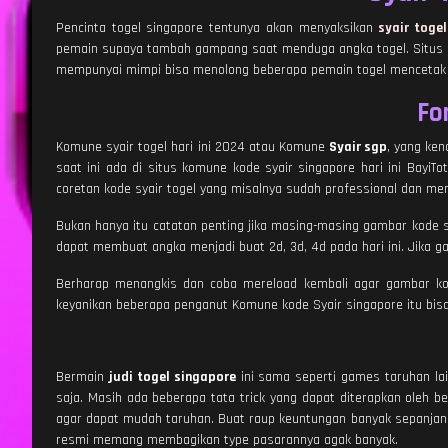
Pencinta togel singapore tentunya akan menyaksikan
syair toge
pemain supaya tambah gampang saat menduga angka togel. Situs pre
mempunyai mimpi bisa menolong beberapa pemain togel mencetak 
Fo
Komune syair togel hari ini 2024 atau Komune
Syair sgp
, yang ken
saat ini ada di situs komune kode syair singapore hari ini Bayi
coretan kode syair togel yang misalnya sudah professional dan me
Bukan hanya itu catatan penting jika masing-masing gambar kode sy
dapat membuat angka menjadi buat 2d, 3d, 4d pada hari ini. Jika g
Berharap menangkis dan coba mereload kembali agar gambar kode s
keyanikan beberapa penganut Komune kode Syair singapore itu b
Bermain
judi togel singapore
ini sama seperti games taruhan lai
saja. Masih ada beberapa tata trick yang dapat diterapkan oleh 
agar dapat mudah taruhan. Buat raup keuntungan banyak sepanjan
resmi memang membagikan type pasarannya agak banyak.