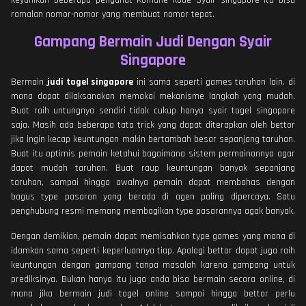
keyanikan beberapa penganut Komune kode Syair singapore itu bisa
ramalan nomor-nomor yang membuat nomor tepat.
Gampang Bermain Judi Dengan Syair
Singapore
Bermain
judi togel singapore
ini sama seperti games taruhan lain, di
mana dapat dilaksanakan memakai mekanisme langkah yang mudah.
Buat raih untungnya sendiri tidak cukup hanya syair togel singapore
saja. Masih ada beberapa tata trick yang dapat diterapkan oleh bettor
jika ingin kecap keuntungan makin bertambah besar sepanjang taruhan.
Buat itu optimis pemain ketahui bagaimana sistem permainannya agar
dapat mudah taruhan. Buat raup keuntungan banyak sepanjang
taruhan, sampai hingga awalnya pemain dapat membahas dengan
bagus type pasaran yang berada di agen paling dipercaya. Satu
penghubung resmi memang membagikan type pasarannya agak banyak.
Dengan demikian, pemain dapat memisahkan type games yang mana di
idamkan sama seperti keperluannya tiap. Apalagi bettor dapat juga raih
keuntungan dengan gampang tanpa masalah karena gampang untuk
prediksinya. Bukan hanya itu juga anda bisa bermain secara online, di
mana jika bermain judi togel online sampai hingga bettor perlu