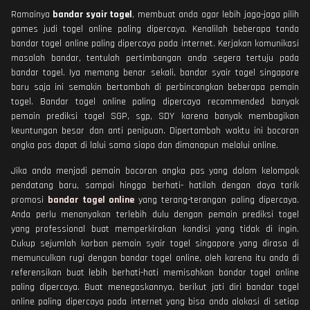
Ramainya
bandar syair togel
, membuat anda agar lebih jaga-jaga pilih
games judi togel online paling dipercaya. Kenalilah beberapa tanda
bandar togel online paling dipercaya pada internet. Kerjakan komunikasi
masalah bandar, tentulah pertimbangan anda segera tertuju pada
bandar togel. Iya memang benar sekali, bandar syair togel singapore
baru saja ini semakin bertambah di perbincangkan beberapa pemain
togel. Bandar togel online paling dipercaya recommended banyak
pemain prediksi togel SGP, sgp, SDY karena banyak membagikan
keuntungan besar dan anti penipuan. Dipertambah waktu ini bocoran
angka pas dapat di lalui sama siapa dan dimanapun melalui online.
Jika anda menjadi pemain bocoran angka pas yang dalam kelompok
pendatang baru, sampai hingga berhati- hatilah dengan daya tarik
promosi
bandar togel online
yang terang-terangan paling dipercaya.
Anda perlu menanyakan terlebih dulu dengan pemain prediksi togel
yang professional buat memperkirakan kondisi yang tidak di ingin.
Cukup sejumlah korban pemain syair togel singapore yang dirasa di
memunculkan rugi dengan bandar togel online, oleh karena itu anda di
referensikan buat lebih berhati-hati memisahkan bandar togel online
paling dipercaya. Buat menegaskannya, berikut jati diri bandar togel
online paling dipercaya pada internet yang bisa anda alokasi di setiap