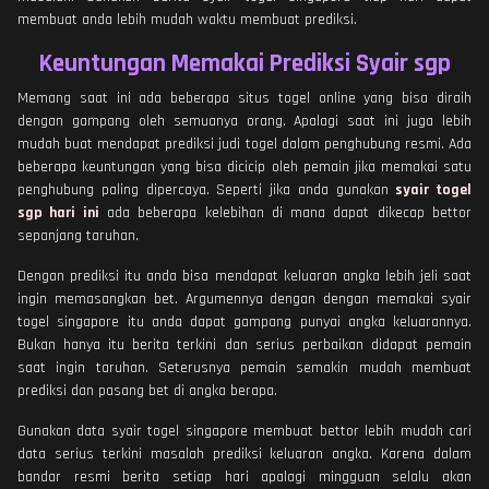
membuat anda lebih mudah waktu membuat prediksi.
Keuntungan Memakai Prediksi Syair sgp
Memang saat ini ada beberapa situs togel online yang bisa diraih
dengan gampang oleh semuanya orang. Apalagi saat ini juga lebih
mudah buat mendapat prediksi judi togel dalam penghubung resmi. Ada
beberapa keuntungan yang bisa dicicip oleh pemain jika memakai satu
penghubung paling dipercaya. Seperti jika anda gunakan
syair togel
sgp hari ini
ada beberapa kelebihan di mana dapat dikecap bettor
sepanjang taruhan.
Dengan prediksi itu anda bisa mendapat keluaran angka lebih jeli saat
ingin memasangkan bet. Argumennya dengan dengan memakai syair
togel singapore itu anda dapat gampang punyai angka keluarannya.
Bukan hanya itu berita terkini dan serius perbaikan didapat pemain
saat ingin taruhan. Seterusnya pemain semakin mudah membuat
prediksi dan pasang bet di angka berapa.
Gunakan data syair togel singapore membuat bettor lebih mudah cari
data serius terkini masalah prediksi keluaran angka. Karena dalam
bandar resmi berita setiap hari apalagi mingguan selalu akan