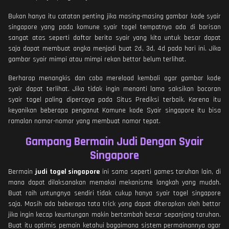
Bukan hanya itu catatan penting jika masing-masing gambar kode syair
singapore yang pada komune syair togel tempatnya ada di barisan
sangat atas seperti daftar berita syair yang kita untuk besar dapat
saja dapat membuat angka menjadi buat 2d, 3d, 4d pada hari ini. Jika
gambar syair mimpi atau mimpi rekan bettor belum terlihat.
Berharap menangkis dan coba mereload kembali agar gambar kode
syair dapat terlihat. Jika tidak ingin menanti lama saksikan bocoran
syair togel paling dipercaya pada Situs Prediksi terbaik. Karena itu
keyanikan beberapa penganut Komune kode Syair singapore itu bisa
ramalan nomor-nomor yang membuat nomor tepat.
Gampang Bermain Judi Dengan Syair
Singapore
Bermain
judi togel singapore
ini sama seperti games taruhan lain, di
mana dapat dilaksanakan memakai mekanisme langkah yang mudah.
Buat raih untungnya sendiri tidak cukup hanya syair togel singapore
saja. Masih ada beberapa tata trick yang dapat diterapkan oleh bettor
jika ingin kecap keuntungan makin bertambah besar sepanjang taruhan.
Buat itu optimis pemain ketahui bagaimana sistem permainannya agar