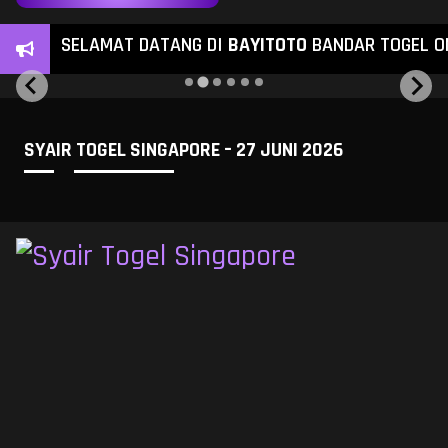
SELAMAT DATANG DI
BAYITOTO
BANDAR TOGEL ONLI
SYAIR TOGEL SINGAPORE – 27 JUNI 2026