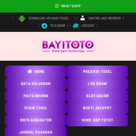
WHATSAPP
DAFTAR JADI MEMBER
DOWNLOAD APLIKASI TOGEL
TELEGRAM
LIVECHAT
HOME
PREDIKSI TOGEL
DATA KELUARAN
LIVE DRAW
PAITO WARNA
SLOT GACOR
SYAIR TOGEL
BUKTI JACKPOT
BBFS GENERATOR
KONV. SGP TOTOT
JADWAL PASARAN