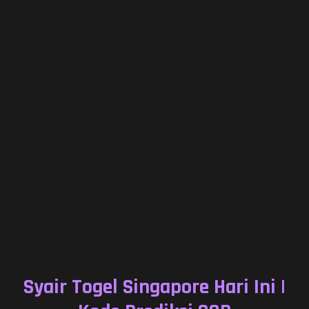
Syair Togel Singapore Hari Ini |