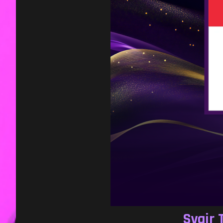
Syair 