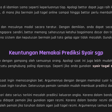
di idamkan sama seperti keperluannya tiap. Apalagi bettor dapat juga ra
e, di mana jika bermain judi togel online sampai hingga bettor perlu memb
r dan masuknya modal secara teratur. Dengan demikian, anda dapat se
singapore sendiri, bettor memang seharusnya ketahui bagaimana dasar dan t
a sistem dan keputusan bermain judi toto gelap agar tidak masalah. Gunaka
Keuntungan Memakai Prediksi Syair sgp
ih dengan gampang oleh semuanya orang. Apalagi saat ini juga lebih muda
 satu penghubung paling dipercaya. Seperti jika anda gunakan
syair togel s
li saat ingin memasangkan bet. Argumennya dengan dengan memakai syair t
in saat ingin taruhan. Seterusnya pemain semakin mudah membuat prediksi da
i data serius terkini masalah prediksi keluaran angka. Karena dalam bandar
itu didapat pemain jika gunakan agen resmi. Karena dalam bandar resmi d
 oleh pemain jika taruhan dalam agen judi togel resmi. Argumennya semua ber