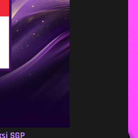
ksi SGP