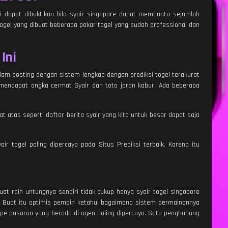
ni dapat dibuktikan bila syair singapore dapat membantu sejumlah
ogel yang dibuat beberapa pakar togel yang sudah professional dan
Ini
alam posting dengan sistem lengkao dengan prediksi togel terakurat
 mendapat angka cermat Syair dan toto jaran kabur. Ada beberapa
 atas seperti daftar berita syair yang kita untuk besar dapat saja
r togel paling dipercaya pada Situs Prediksi terbaik. Karena itu
e
 raih untungnya sendiri tidak cukup hanya syair togel singapore
n. Buat itu optimis pemain ketahui bagaimana sistem permainannya
e pasaran yang berada di agen paling dipercaya. Satu penghubung