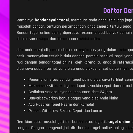
Daftar Den
Ramainya
bandar syair togel
, membuat anda agar lebih jaga-jaga 
masalah bandar, tentulah pertimbangan anda segera tertuju pada b
Bandar togel online paling dipercaya recommended banyak pemain 
di lalui sama siapa dan dimanapun melalui online.
Jika anda menjadi pemain bocoran angka pas yang dalam kelompok
perlu menanyakan terlebih dulu dengan pemain prediksi togel yang
rugi dengan bandar togel online, oleh karena itu anda di referens
dipercaya pada internet yang bisa anda alokasi di setiap bermain bo
Penampilan situs bandar togel paling dipercaya terlihat se
Mekanisme situs ke tujuan dapat semakin cepat dan normal 
Sediakan service layanan konsumen chat 24 jam
Banyak tawarkan bonus bagus yang bisa Anda klaim
Ada Pasaran Togel Resmi dan Komplet
Proses Withdraw Secara Cepat dan Lancar
Demikian data masalah jati diri bandar atau logistik
togel online
p
tangan. Dengan mengenal jati diri bandar togel online paling di