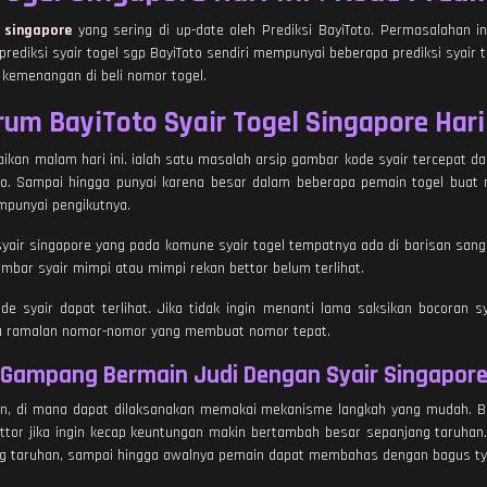
l singapore
yang sering di up-date oleh Prediksi BayiToto. Permasalahan i
diksi syair togel sgp BayiToto sendiri mempunyai beberapa prediksi syair t
kemenangan di beli nomor togel.
rum BayiToto Syair Togel Singapore Hari 
aikan malam hari ini. ialah satu masalah arsip gambar kode syair tercepat d
Toto. Sampai hingga punyai karena besar dalam beberapa pemain togel buat
mpunyai pengikutnya.
air singapore yang pada komune syair togel tempatnya ada di barisan sangat
ambar syair mimpi atau mimpi rekan bettor belum terlihat.
yair dapat terlihat. Jika tidak ingin menanti lama saksikan bocoran syai
isa ramalan nomor-nomor yang membuat nomor tepat.
Gampang Bermain Judi Dengan Syair Singapor
n, di mana dapat dilaksanakan memakai mekanisme langkah yang mudah. Buat
bettor jika ingin kecap keuntungan makin bertambah besar sepanjang taruha
g taruhan, sampai hingga awalnya pemain dapat membahas dengan bagus typ