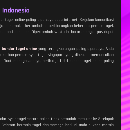
i Indonesia
ar togel online paling dipercaya pada internet. Kerjakan komunikasi
aja ini semakin bertambah di perbincangkan beberapa pemain togel.
an anti penipuan. Dipertambah waktu ini bocoran angka pas dapat
i
bandar togel online
yang terang-terangan paling dipercaya. Anda
ah korban pemain syair togel singapore yang dirasa di memunculkan
. Buat menegaskannya, berikut jati diri bandar togel online paling
ndar syair togel secara online tidak semudah menukar ke-2 telapak
n. Selamat bermain togel dan semoga hari ini anda sukses meraih