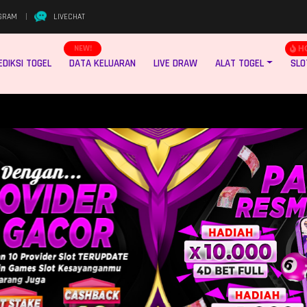
GRAM
LIVECHAT
EDIKSI TOGEL
DATA KELUARAN
LIVE DRAW
ALAT TOGEL
SLO
SE