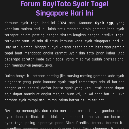
Forum BayiToto Syair Togel
Singapore Hari Ini
Komune syair togel hari ini 2024 atau Komune
Syair sgp
, yang
kenaikan malam hari ini. ialah satu masalah arsip gambar kode syair
tercepat dalam posting dengan sistem lengkao dengan prediksi togel
terakurat saat ini ada di situs komune kode syair singapore hari ini
BayiToto. Sampai hingga punyai karena besar dalam beberapa pemain
togel buat mendapat angka cermat Syair dan toto jaran kabur. Ada
beberapa coretan kode syair togel yang misalnya sudah professional
dan mempunyai pengikutnya.
Bukan hanya itu catatan penting jika masing-masing gambar kode syair
singapore yang pada komune syair togel tempatnya ada di barisan
sangat atas seperti daftar berita syair yang kita untuk besar dapat
saja dapat membuat angka menjadi buat 2d, 3d, 4d pada hari ini. Jika
gambar syair mimpi atau mimpi rekan bettor belum terlihat.
Berharap menangkis dan coba mereload kembali agar gambar kode
syair dapat terlihat. Jika tidak ingin menanti lama saksikan bocoran
syair togel paling dipercaya pada Situs Prediksi terbaik. Karena itu