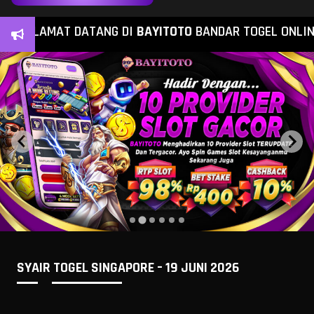
SELAMAT DATANG DI
BAYITOTO
BANDAR TOGEL ONLINE DA
SYAIR TOGEL SINGAPORE – 19 JUNI 2026