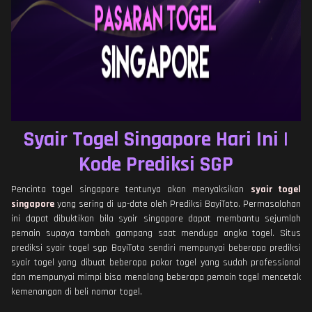
Syair Togel Singapore Hari Ini |
Kode Prediksi SGP
Pencinta togel singapore tentunya akan menyaksikan
syair togel
singapore
yang sering di up-date oleh Prediksi BayiToto. Permasalahan
ini dapat dibuktikan bila syair singapore dapat membantu sejumlah
pemain supaya tambah gampang saat menduga angka togel. Situs
prediksi syair togel sgp BayiToto sendiri mempunyai beberapa prediksi
syair togel yang dibuat beberapa pakar togel yang sudah professional
dan mempunyai mimpi bisa menolong beberapa pemain togel mencetak
kemenangan di beli nomor togel.