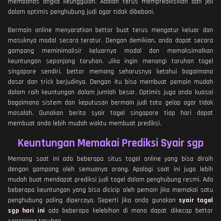
membahas angka keunggulan. Adalah terus memprediksikan dan jeli
dalam optimis penghubung judi agar tidak dibebani.
Bermain online menyaratkan bettor buat terus mengatur keluar dan
masuknya modal secara teratur. Dengan demikian, anda dapat secara
gampang meminimalisir keluarnya modal dan memaksimalkan
keuntungan sepanjang taruhan. Jika ingin menangi taruhan togel
singapore sendiri, bettor memang seharusnya ketahui bagaimana
dasar dan trick berjudinya. Dengan itu bisa membuat pemain mudah
dalam raih keuntungan dalam jumlah besar. Optimis juga anda kuasai
bagaimana sistem dan keputusan bermain judi toto gelap agar tidak
masalah. Gunakan berita syair togel singapore tiap hari dapat
membuat anda lebih mudah waktu membuat prediksi.
Keuntungan Memakai Prediksi Syair sgp
Memang saat ini ada beberapa situs togel online yang bisa diraih
dengan gampang oleh semuanya orang. Apalagi saat ini juga lebih
mudah buat mendapat prediksi judi togel dalam penghubung resmi. Ada
beberapa keuntungan yang bisa dicicip oleh pemain jika memakai satu
penghubung paling dipercaya. Seperti jika anda gunakan
syair togel
sgp hari ini
ada beberapa kelebihan di mana dapat dikecap bettor