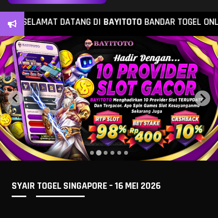
SELAMAT DATANG DI
BAYITOTO
BANDAR TOGEL ONLINE 
SYAIR TOGEL SINGAPORE – 16 MEI 2026