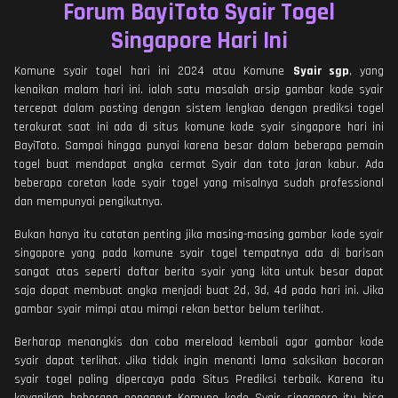
Forum BayiToto Syair Togel
Singapore Hari Ini
Komune syair togel hari ini 2024 atau Komune
Syair sgp
, yang
kenaikan malam hari ini. ialah satu masalah arsip gambar kode syair
tercepat dalam posting dengan sistem lengkao dengan prediksi togel
terakurat saat ini ada di situs komune kode syair singapore hari ini
BayiToto. Sampai hingga punyai karena besar dalam beberapa pemain
togel buat mendapat angka cermat Syair dan toto jaran kabur. Ada
beberapa coretan kode syair togel yang misalnya sudah professional
dan mempunyai pengikutnya.
Bukan hanya itu catatan penting jika masing-masing gambar kode syair
singapore yang pada komune syair togel tempatnya ada di barisan
sangat atas seperti daftar berita syair yang kita untuk besar dapat
saja dapat membuat angka menjadi buat 2d, 3d, 4d pada hari ini. Jika
gambar syair mimpi atau mimpi rekan bettor belum terlihat.
Berharap menangkis dan coba mereload kembali agar gambar kode
syair dapat terlihat. Jika tidak ingin menanti lama saksikan bocoran
syair togel paling dipercaya pada Situs Prediksi terbaik. Karena itu