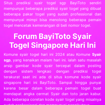
Situs prediksi syair togel sgp BayiToto sendiri
mempunyai beberapa prediksi syair togel yang dibuat
beberapa pakar togel yang sudah professional dan
mempunyai mimpi bisa menolong beberapa pemain
togel mencetak kemenangan di beli nomor togel.
Forum BayiToto Syair
Togel Singapore Hari Ini
Komune syair togel hari ini 2024 atau Komune
Syair
sgp
, yang kenaikan malam hari ini. ialah satu masalah
arsip gambar kode syair tercepat dalam posting
dengan sistem lengkao dengan prediksi togel
terakurat saat ini ada di situs komune kode syair
singapore hari ini BayiToto. Sampai hingga punyai
karena besar dalam beberapa pemain togel buat
mendapat angka cermat Syair dan toto jaran kabur.
Ada beberapa coretan kode syair togel yang misalnya
sudah professional dan mempunyai pengikutnya.