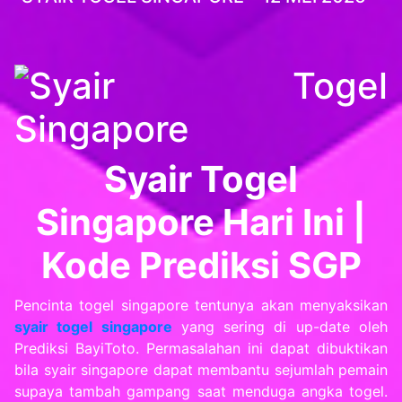
Syair Togel
Singapore Hari Ini |
Kode Prediksi SGP
Pencinta togel singapore tentunya akan menyaksikan
syair togel singapore
yang sering di up-date oleh
Prediksi BayiToto. Permasalahan ini dapat dibuktikan
bila syair singapore dapat membantu sejumlah pemain
supaya tambah gampang saat menduga angka togel.