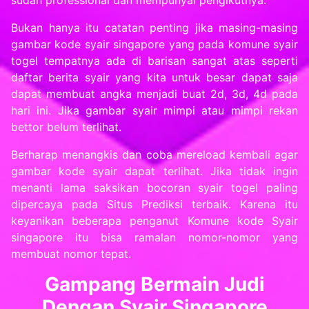
Bukan hanya itu catatan penting jika masing-masing
gambar kode syair singapore yang pada komune syair
togel tempatnya ada di barisan sangat atas seperti
daftar berita syair yang kita untuk besar dapat saja
dapat membuat angka menjadi buat 2d, 3d, 4d pada
hari ini. Jika gambar syair mimpi atau mimpi rekan
bettor belum terlihat.
Berharap menangkis dan coba mereload kembali agar
gambar kode syair dapat terlihat. Jika tidak ingin
menanti lama saksikan bocoran syair togel paling
dipercaya pada Situs Prediksi terbaik. Karena itu
keyanikan beberapa penganut Komune kode Syair
singapore itu bisa ramalan nomor-nomor yang
membuat nomor tepat.
Gampang Bermain Judi
Dengan Syair Singapore