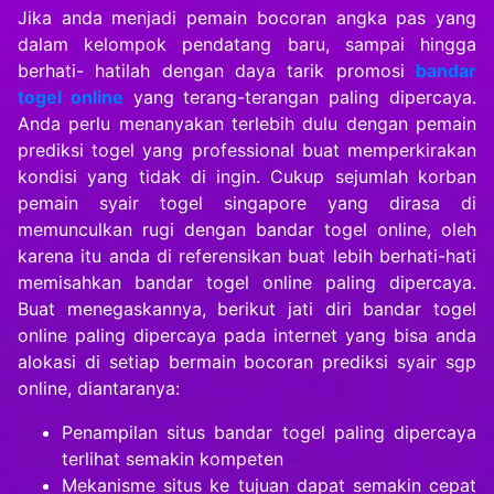
Jika anda menjadi pemain bocoran angka pas yang
dalam kelompok pendatang baru, sampai hingga
berhati- hatilah dengan daya tarik promosi
bandar
togel online
yang terang-terangan paling dipercaya.
Anda perlu menanyakan terlebih dulu dengan pemain
prediksi togel yang professional buat memperkirakan
kondisi yang tidak di ingin. Cukup sejumlah korban
pemain syair togel singapore yang dirasa di
memunculkan rugi dengan bandar togel online, oleh
karena itu anda di referensikan buat lebih berhati-hati
memisahkan bandar togel online paling dipercaya.
Buat menegaskannya, berikut jati diri bandar togel
online paling dipercaya pada internet yang bisa anda
alokasi di setiap bermain bocoran prediksi syair sgp
online, diantaranya:
Penampilan situs bandar togel paling dipercaya
terlihat semakin kompeten
Mekanisme situs ke tujuan dapat semakin cepat