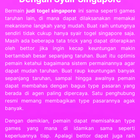
Bermain
judi togel singapore
ini sama seperti games
taruhan lain, di mana dapat dilaksanakan memakai
mekanisme langkah yang mudah. Buat raih untungnya
sendiri tidak cukup hanya syair togel singapore saja.
Masih ada beberapa tata trick yang dapat diterapkan
oleh bettor jika ingin kecap keuntungan makin
bertambah besar sepanjang taruhan. Buat itu optimis
pemain ketahui bagaimana sistem permainannya agar
dapat mudah taruhan. Buat raup keuntungan banyak
sepanjang taruhan, sampai hingga awalnya pemain
dapat membahas dengan bagus type pasaran yang
berada di agen paling dipercaya. Satu penghubung
resmi memang membagikan type pasarannya agak
banyak.
Dengan demikian, pemain dapat memisahkan type
games yang mana di idamkan sama seperti
keperluannya tiap. Apalagi bettor dapat juga raih