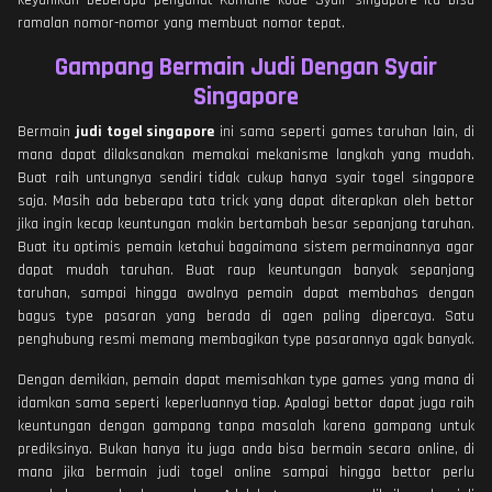
keyanikan beberapa penganut Komune kode Syair singapore itu bisa
ramalan nomor-nomor yang membuat nomor tepat.
Gampang Bermain Judi Dengan Syair
Singapore
Bermain
judi togel singapore
ini sama seperti games taruhan lain, di
mana dapat dilaksanakan memakai mekanisme langkah yang mudah.
Buat raih untungnya sendiri tidak cukup hanya syair togel singapore
saja. Masih ada beberapa tata trick yang dapat diterapkan oleh bettor
jika ingin kecap keuntungan makin bertambah besar sepanjang taruhan.
Buat itu optimis pemain ketahui bagaimana sistem permainannya agar
dapat mudah taruhan. Buat raup keuntungan banyak sepanjang
taruhan, sampai hingga awalnya pemain dapat membahas dengan
bagus type pasaran yang berada di agen paling dipercaya. Satu
penghubung resmi memang membagikan type pasarannya agak banyak.
Dengan demikian, pemain dapat memisahkan type games yang mana di
idamkan sama seperti keperluannya tiap. Apalagi bettor dapat juga raih
keuntungan dengan gampang tanpa masalah karena gampang untuk
prediksinya. Bukan hanya itu juga anda bisa bermain secara online, di
mana jika bermain judi togel online sampai hingga bettor perlu