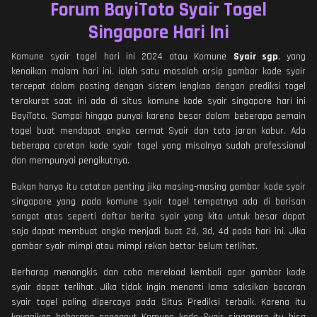
Forum BayiToto Syair Togel
Singapore Hari Ini
Komune syair togel hari ini 2024 atau Komune
Syair sgp
, yang
kenaikan malam hari ini. ialah satu masalah arsip gambar kode syair
tercepat dalam posting dengan sistem lengkao dengan prediksi togel
terakurat saat ini ada di situs komune kode syair singapore hari ini
BayiToto. Sampai hingga punyai karena besar dalam beberapa pemain
togel buat mendapat angka cermat Syair dan toto jaran kabur. Ada
beberapa coretan kode syair togel yang misalnya sudah professional
dan mempunyai pengikutnya.
Bukan hanya itu catatan penting jika masing-masing gambar kode syair
singapore yang pada komune syair togel tempatnya ada di barisan
sangat atas seperti daftar berita syair yang kita untuk besar dapat
saja dapat membuat angka menjadi buat 2d, 3d, 4d pada hari ini. Jika
gambar syair mimpi atau mimpi rekan bettor belum terlihat.
Berharap menangkis dan coba mereload kembali agar gambar kode
syair dapat terlihat. Jika tidak ingin menanti lama saksikan bocoran
syair togel paling dipercaya pada Situs Prediksi terbaik. Karena itu