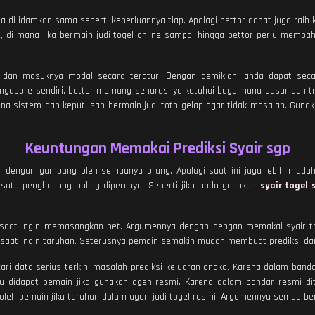
di idamkan sama seperti keperluannya tiap. Apalagi bettor dapat juga ra
e, di mana jika bermain judi togel online sampai hingga bettor perlu memb
r dan masuknya modal secara teratur. Dengan demikian, anda dapat se
singapore sendiri, bettor memang seharusnya ketahui bagaimana dasar dan t
a sistem dan keputusan bermain judi toto gelap agar tidak masalah. Gunaka
Keuntungan Memakai Prediksi Syair sgp
ih dengan gampang oleh semuanya orang. Apalagi saat ini juga lebih muda
 satu penghubung paling dipercaya. Seperti jika anda gunakan
syair togel s
li saat ingin memasangkan bet. Argumennya dengan dengan memakai syair t
in saat ingin taruhan. Seterusnya pemain semakin mudah membuat prediksi da
i data serius terkini masalah prediksi keluaran angka. Karena dalam bandar
itu didapat pemain jika gunakan agen resmi. Karena dalam bandar resmi d
 oleh pemain jika taruhan dalam agen judi togel resmi. Argumennya semua ber