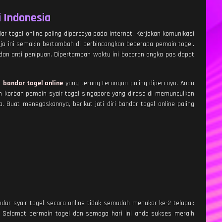
i Indonesia
ar togel online paling dipercaya pada internet. Kerjakan komunikasi
aja ini semakin bertambah di perbincangkan beberapa pemain togel.
an anti penipuan. Dipertambah waktu ini bocoran angka pas dapat
i
bandar togel online
yang terang-terangan paling dipercaya. Anda
ah korban pemain syair togel singapore yang dirasa di memunculkan
. Buat menegaskannya, berikut jati diri bandar togel online paling
ndar syair togel secara online tidak semudah menukar ke-2 telapak
n. Selamat bermain togel dan semoga hari ini anda sukses meraih