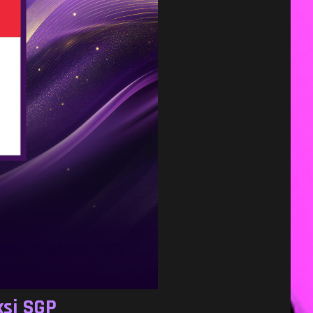
ksi SGP