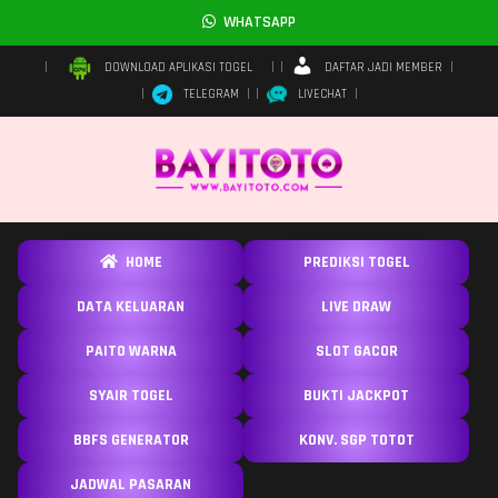
WHATSAPP
DAFTAR JADI MEMBER
DOWNLOAD APLIKASI TOGEL
TELEGRAM
LIVECHAT
HOME
PREDIKSI TOGEL
DATA KELUARAN
LIVE DRAW
PAITO WARNA
SLOT GACOR
SYAIR TOGEL
BUKTI JACKPOT
BBFS GENERATOR
KONV. SGP TOTOT
JADWAL PASARAN