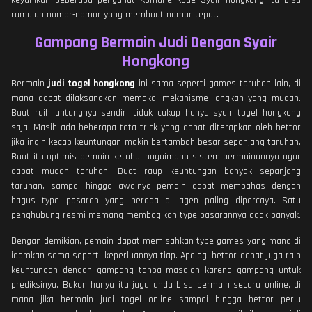
keyanikan beberapa penganut Komune kode Syair hongkong itu bisa
ramalan nomor-nomor yang membuat nomor tepat.
Gampang Bermain Judi Dengan Syair
Hongkong
Bermain
judi togel hongkong
ini sama seperti games taruhan lain, di
mana dapat dilaksanakan memakai mekanisme langkah yang mudah.
Buat raih untungnya sendiri tidak cukup hanya syair togel hongkong
saja. Masih ada beberapa tata trick yang dapat diterapkan oleh bettor
jika ingin kecap keuntungan makin bertambah besar sepanjang taruhan.
Buat itu optimis pemain ketahui bagaimana sistem permainannya agar
dapat mudah taruhan. Buat raup keuntungan banyak sepanjang
taruhan, sampai hingga awalnya pemain dapat membahas dengan
bagus type pasaran yang berada di agen paling dipercaya. Satu
penghubung resmi memang membagikan type pasarannya agak banyak.
Dengan demikian, pemain dapat memisahkan type games yang mana di
idamkan sama seperti keperluannya tiap. Apalagi bettor dapat juga raih
keuntungan dengan gampang tanpa masalah karena gampang untuk
prediksinya. Bukan hanya itu juga anda bisa bermain secara online, di
mana jika bermain judi togel online sampai hingga bettor perlu