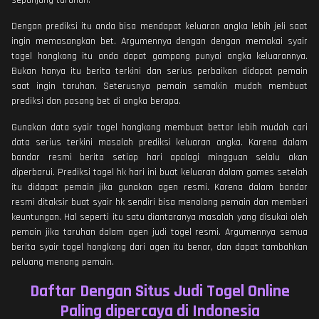
sepanjang taruhan.
Dengan prediksi itu anda bisa mendapat keluaran angka lebih jeli saat
ingin memasangkan bet. Argumennya dengan dengan memakai syair
togel hongkong itu anda dapat gampang punyai angka keluarannya.
Bukan hanya itu berita terkini dan serius perbaikan didapat pemain
saat ingin taruhan. Seterusnya pemain semakin mudah membuat
prediksi dan pasang bet di angka berapa.
Gunakan data syair togel hongkong membuat bettor lebih mudah cari
data serius terkini masalah prediksi keluaran angka. Karena dalam
bandar resmi berita setiap hari apalagi mingguan selalu akan
diperbarui. Prediksi togel hk hari ini buat keluaran dalam games setelah
itu didapat pemain jika gunakan agen resmi. Karena dalam bandar
resmi ditaksir buat syair hk sendiri bisa menolong pemain dan memberi
keuntungan. Hal seperti itu satu diantaranya masalah yang disukai oleh
pemain jika taruhan dalam agen judi togel resmi. Argumennya semua
berita syair togel hongkong dari agen itu benar, dan dapat tambahkan
peluang menang pemain.
Daftar Dengan Situs Judi Togel Online
Paling dipercaya di Indonesia