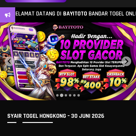
SELAMAT DATANG DI
BAYITOTO
BANDAR TOGEL ONLINE D
SYAIR TOGEL HONGKONG – 30 JUNI 2026