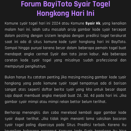
Forum BayiToto Syair Togel
Hongkong Hari Ini
Komune syair togel hari ini 2024 atau Komune
Syair Hk
, yang kenaikan
malam hari ini. ialah satu masalah arsip gambar kode syair tercepat
dalam posting dengan sistem lengkao dengan prediksi togel terakurat
saat ini ada di situs komune kode syair hongkong hari ini BayiToto.
Sampai hingga punyai karena besar dalam beberapa pemain togel buat
mendapat angka cermat Syair dan toto jaran kabur. Ada beberapa
coretan kode syair togel yang misalnya sudah professional dan
mempunyai pengikutnya.
Bukan hanya itu catatan penting jika masing-masing gambar kode syair
hongkong yang pada komune syair togel tempatnya ada di barisan
sangat atas seperti daftar berita syair yang kita untuk besar dapat
saja dapat membuat angka menjadi buat 2d, 3d, 4d pada hari ini. Jika
gambar syair mimpi atau mimpi rekan bettor belum terlihat.
Berharap menangkis dan coba mereload kembali agar gambar kode
syair dapat terlihat. Jika tidak ingin menanti lama saksikan bocoran
syair togel paling dipercaya pada Situs Prediksi terbaik. Karena itu