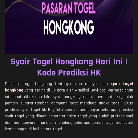
Syair Togel Hongkong Hari Ini |
Kode Prediksi HK
Pencinta togel hongkong tentunya akan menyaksikan
syair togel
hongkong
yang sering di up-date oleh Prediksi BayiToto. Permasalahan
ini dapat dibuktikan bila syair hongkong dapat membantu sejumlah
pemain supaya tambah gampang saat menduga angka togel. Situs
prediksi syair togel hk BayiToto sendiri mempunyai beberapa prediksi
syair togel yang dibuat beberapa pakar togel yang sudah professional
dan mempunyai mimpi bisa menolong beberapa pemain togel mencetak
kemenangan di beli nomor togel.