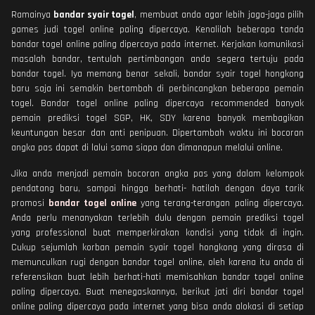
Ramainya
bandar syair togel
, membuat anda agar lebih jaga-jaga pilih
games judi togel online paling dipercaya. Kenalilah beberapa tanda
bandar togel online paling dipercaya pada internet. Kerjakan komunikasi
masalah bandar, tentulah pertimbangan anda segera tertuju pada
bandar togel. Iya memang benar sekali, bandar syair togel hongkong
baru saja ini semakin bertambah di perbincangkan beberapa pemain
togel. Bandar togel online paling dipercaya recommended banyak
pemain prediksi togel SGP, HK, SDY karena banyak membagikan
keuntungan besar dan anti penipuan. Dipertambah waktu ini bocoran
angka pas dapat di lalui sama siapa dan dimanapun melalui online.
Jika anda menjadi pemain bocoran angka pas yang dalam kelompok
pendatang baru, sampai hingga berhati- hatilah dengan daya tarik
promosi
bandar togel online
yang terang-terangan paling dipercaya.
Anda perlu menanyakan terlebih dulu dengan pemain prediksi togel
yang professional buat memperkirakan kondisi yang tidak di ingin.
Cukup sejumlah korban pemain syair togel hongkong yang dirasa di
memunculkan rugi dengan bandar togel online, oleh karena itu anda di
referensikan buat lebih berhati-hati memisahkan bandar togel online
paling dipercaya. Buat menegaskannya, berikut jati diri bandar togel
online paling dipercaya pada internet yang bisa anda alokasi di setiap