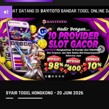
AMAT DATANG DI
BAYITOTO
BANDAR TOGEL ONLINE DAN S
SYAIR TOGEL HONGKONG – 20 JUNI 2026