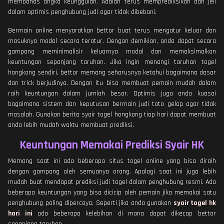
membahas angka keunggulan. Adalah terus memprediksikan dan jeli
dalam optimis penghubung judi agar tidak dibebani.
Bermain online menyaratkan bettor buat terus mengatur keluar dan
masuknya modal secara teratur. Dengan demikian, anda dapat secara
gampang meminimalisir keluarnya modal dan memaksimalkan
keuntungan sepanjang taruhan. Jika ingin menangi taruhan togel
hongkong sendiri, bettor memang seharusnya ketahui bagaimana dasar
dan trick berjudinya. Dengan itu bisa membuat pemain mudah dalam
raih keuntungan dalam jumlah besar. Optimis juga anda kuasai
bagaimana sistem dan keputusan bermain judi toto gelap agar tidak
masalah. Gunakan berita syair togel hongkong tiap hari dapat membuat
anda lebih mudah waktu membuat prediksi.
Keuntungan Memakai Prediksi Syair HK
Memang saat ini ada beberapa situs togel online yang bisa diraih
dengan gampang oleh semuanya orang. Apalagi saat ini juga lebih
mudah buat mendapat prediksi judi togel dalam penghubung resmi. Ada
beberapa keuntungan yang bisa dicicip oleh pemain jika memakai satu
penghubung paling dipercaya. Seperti jika anda gunakan
syair togel hk
hari ini
ada beberapa kelebihan di mana dapat dikecap bettor