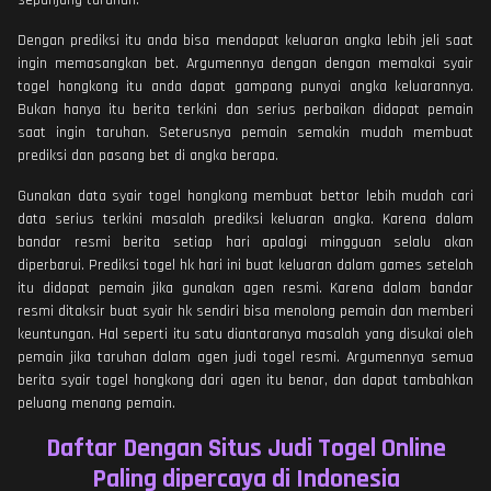
sepanjang taruhan.
Dengan prediksi itu anda bisa mendapat keluaran angka lebih jeli saat
ingin memasangkan bet. Argumennya dengan dengan memakai syair
togel hongkong itu anda dapat gampang punyai angka keluarannya.
Bukan hanya itu berita terkini dan serius perbaikan didapat pemain
saat ingin taruhan. Seterusnya pemain semakin mudah membuat
prediksi dan pasang bet di angka berapa.
Gunakan data syair togel hongkong membuat bettor lebih mudah cari
data serius terkini masalah prediksi keluaran angka. Karena dalam
bandar resmi berita setiap hari apalagi mingguan selalu akan
diperbarui. Prediksi togel hk hari ini buat keluaran dalam games setelah
itu didapat pemain jika gunakan agen resmi. Karena dalam bandar
resmi ditaksir buat syair hk sendiri bisa menolong pemain dan memberi
keuntungan. Hal seperti itu satu diantaranya masalah yang disukai oleh
pemain jika taruhan dalam agen judi togel resmi. Argumennya semua
berita syair togel hongkong dari agen itu benar, dan dapat tambahkan
peluang menang pemain.
Daftar Dengan Situs Judi Togel Online
Paling dipercaya di Indonesia