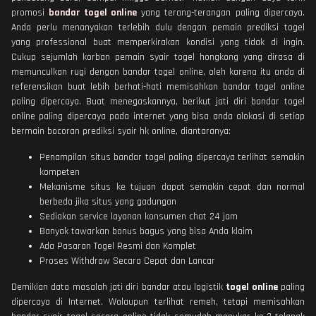
promosi
bandar togel online
yang terang-terangan paling dipercaya.
Anda perlu menanyakan terlebih dulu dengan pemain prediksi togel
yang professional buat memperkirakan kondisi yang tidak di ingin.
Cukup sejumlah korban pemain syair togel hongkong yang dirasa di
memunculkan rugi dengan bandar togel online, oleh karena itu anda di
referensikan buat lebih berhati-hati memisahkan bandar togel online
paling dipercaya. Buat menegaskannya, berikut jati diri bandar togel
online paling dipercaya pada internet yang bisa anda alokasi di setiap
bermain bocoran prediksi syair hk online, diantaranya:
Penampilan situs bandar togel paling dipercaya terlihat semakin
kompeten
Mekanisme situs ke tujuan dapat semakin cepat dan normal
berbeda jika situs yang gadungan
Sediakan service layanan konsumen chat 24 jam
Banyak tawarkan bonus bagus yang bisa Anda klaim
Ada Pasaran Togel Resmi dan Komplet
Proses Withdraw Secara Cepat dan Lancar
Demikian data masalah jati diri bandar atau logistik
togel online
paling
dipercaya di Internet. Walaupun terlihat remeh, tetapi memisahkan