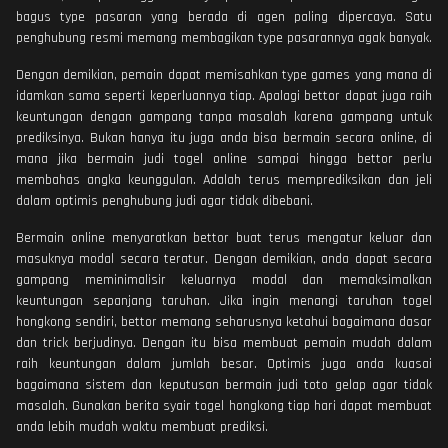
bagus type pasaran yang berada di agen paling dipercaya. Satu
penghubung resmi memang membagikan type pasarannya agak banyak.
Dengan demikian, pemain dapat memisahkan type games yang mana di
idamkan sama seperti keperluannya tiap. Apalagi bettor dapat juga raih
keuntungan dengan gampang tanpa masalah karena gampang untuk
prediksinya. Bukan hanya itu juga anda bisa bermain secara online, di
mana jika bermain judi togel online sampai hingga bettor perlu
membahas angka keunggulan. Adalah terus memprediksikan dan jeli
dalam optimis penghubung judi agar tidak dibebani.
Bermain online menyaratkan bettor buat terus mengatur keluar dan
masuknya modal secara teratur. Dengan demikian, anda dapat secara
gampang meminimalisir keluarnya modal dan memaksimalkan
keuntungan sepanjang taruhan. Jika ingin menangi taruhan togel
hongkong sendiri, bettor memang seharusnya ketahui bagaimana dasar
dan trick berjudinya. Dengan itu bisa membuat pemain mudah dalam
raih keuntungan dalam jumlah besar. Optimis juga anda kuasai
bagaimana sistem dan keputusan bermain judi toto gelap agar tidak
masalah. Gunakan berita syair togel hongkong tiap hari dapat membuat
anda lebih mudah waktu membuat prediksi.