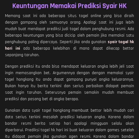
Keuntungan Memakai Prediksi Syair HK
Memang saat ini ada beberapa situs togel online yang bisa diraih
dengan gampang oleh semuanya orang. Apalagi saat ini juga lebih
mudah buat mendapat prediksi judi togel dalam penghubung resmi. Ada
beberapa keuntungan yang bisa dicicip oleh pemain jika memakai satu
penghubung paling dipercaya. Seperti jika anda gunakan
syair togel hk
hari ini
ada beberapa kelebihan di mana dapat dikecap bettor
sepanjang taruhan.
Dengan prediksi itu anda bisa mendapat keluaran angka lebih jeli saat
ingin memasangkan bet. Argumennya dengan dengan memakai syair
togel hongkong itu anda dapat gampang punyai angka keluarannya.
Bukan hanya itu berita terkini dan serius perbaikan didapat pemain
saat ingin taruhan. Seterusnya pemain semakin mudah membuat
prediksi dan pasang bet di angka berapa.
Gunakan data syair togel hongkong membuat bettor lebih mudah cari
data serius terkini masalah prediksi keluaran angka. Karena dalam
bandar resmi berita setiap hari apalagi mingguan selalu akan
diperbarui. Prediksi togel hk hari ini buat keluaran dalam games setelah
itu didapat pemain jika gunakan agen resmi. Karena dalam bandar