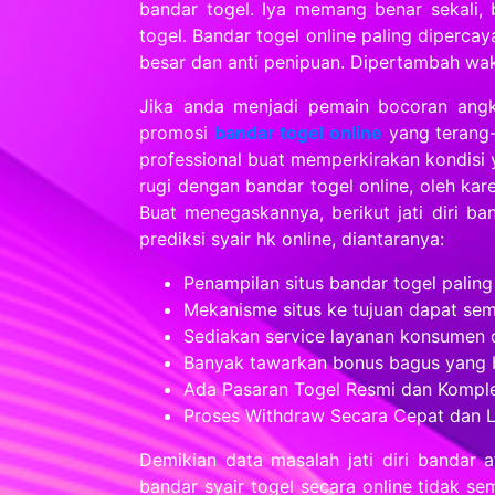
bandar togel. Iya memang benar sekali,
togel. Bandar togel online paling diper
besar dan anti penipuan. Dipertambah wakt
Jika anda menjadi pemain bocoran angk
promosi
bandar togel online
yang terang-
professional buat memperkirakan kondisi 
rugi dengan bandar togel online, oleh kar
Buat menegaskannya, berikut jati diri ba
prediksi syair hk online, diantaranya:
Penampilan situs bandar togel palin
Mekanisme situs ke tujuan dapat sem
Sediakan service layanan konsumen 
Banyak tawarkan bonus bagus yang 
Ada Pasaran Togel Resmi dan Kompl
Proses Withdraw Secara Cepat dan 
Demikian data masalah jati diri bandar a
bandar syair togel secara online tidak s