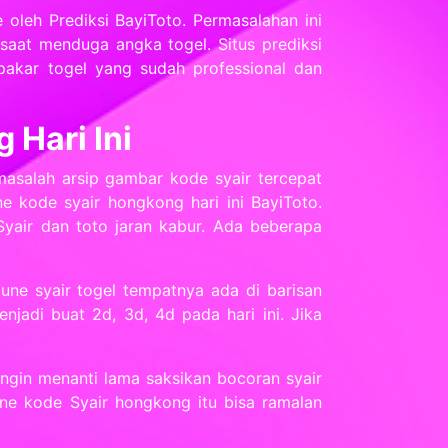
 oleh Prediksi BayiToto. Permasalahan ini
aat menduga angka togel. Situs prediksi
pakar togel yang sudah professional dan
 Hari Ini
 masalah arsip gambar kode syair tercepat
e kode syair hongkong hari ini BayiToto.
yair dan toto jaran kabur. Ada beberapa
ne syair togel tempatnya ada di barisan
njadi buat 2d, 3d, 4d pada hari ini. Jika
ingin menanti lama saksikan bocoran syair
une kode Syair hongkong itu bisa ramalan