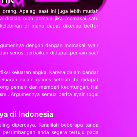
orang. Apalagi saat ini juga lebih mudah
a dicicip oleh pemain jika memakai satu
elebihan di mana dapat dikecap bettor
 Argumennya dengan dengan memakai syair
dan serius perbaikan didapat pemain saat
diksi keluaran angka. Karena dalam bandar
 keluaran dalam games setelah itu didapat
nolong pemain dan memberi keuntungan. Hal
esmi. Argumennya semua berita syair togel
ya di Indonesia
aling dipercaya. Kenalilah beberapa tanda
ah pertimbangan anda segera tertuju pada