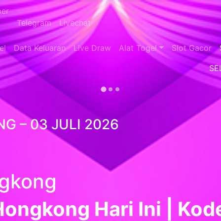
ber
Telegram
Livechat
el
Data Keluaran
Live Draw
Alat Togel
Slot Gacor
SELAMAT DATA
 – 03 JULI 2026
Hongkong Hari Ini | Kod