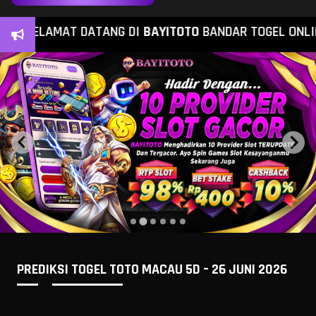
SELAMAT DATANG DI
BAYITOTO
BANDAR TOGEL ONLINE DA
PREDIKSI TOGEL TOTO MACAU 5D – 26 JUNI 2026