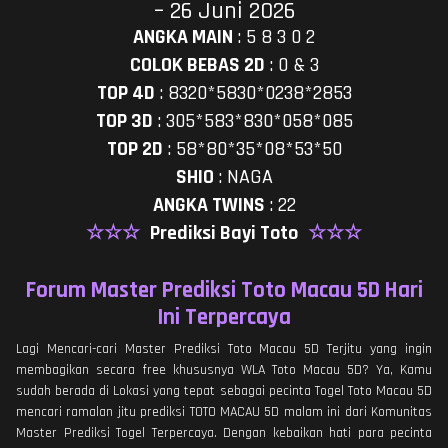
– 26 Juni 2026
ANGKA MAIN
:
5 8 3 0 2
COLOK BEBAS 2D
:
0 & 3
TOP 4D
:
8320*5830*0238*2853
TOP 3D
:
305*583*830*058*085
TOP 2D
:
58*80*35*08*53*50
SHIO
:
NAGA
ANGKA TWINS
:
22
☆☆☆
Prediksi Bayi Toto
☆☆☆
Forum Master Prediksi Toto Macau 5D Hari
Ini Terpercaya
Lagi Mencari-cari Master Prediksi Toto Macau 5D Terjitu yang ingin
membagikan secara free khususnya WLA Toto Macau 5D? Ya, Kamu
sudah berada di Lokasi yang tepat sebagai pecinta Togel Toto Macau 5D
mencari ramalan jitu prediksi TOTO MACAU 5D malam ini dari Komunitas
Master Prediksi Togel Terpercaya. Dengan kebaikan hati para pecinta