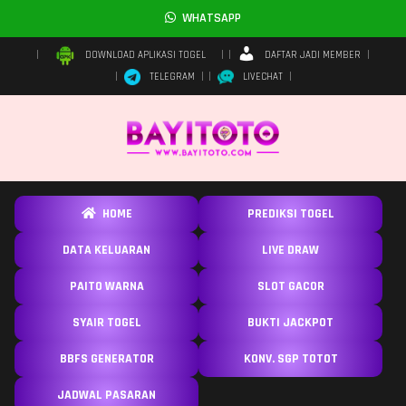
WHATSAPP
DAFTAR JADI MEMBER
DOWNLOAD APLIKASI TOGEL
TELEGRAM
LIVECHAT
HOME
PREDIKSI TOGEL
DATA KELUARAN
LIVE DRAW
PAITO WARNA
SLOT GACOR
SYAIR TOGEL
BUKTI JACKPOT
BBFS GENERATOR
KONV. SGP TOTOT
JADWAL PASARAN