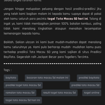
selaku angka taruhan kamu.
Jangan hingga melupakan peluang dengan hasil prediksi-prediksi jitu
yang telah kami bagikan malam ini kepada kamu supaya dapat di pakai
oleh kamu seluruh para pecinta
togel Toto Macau 5D hari ini
. Tolong di
ingat ya, kami tidak membagikan jaminan 100% bakalan tembus, paling
tidak kami menolong tingkatkan ataupun menaikan kesempatan
kemenangan kepada kamu.
Baiklah, Sekian ulasan ini kami buat mudah-mudahan dapat menolong
kamu seluruhnya ya. Kami pula berharap mudah- mudahan kamu puas
terhadap prediksi Toto Macau 5D yang kami sajikan di situs Prediksi
BayiToto. Segeralah raih Jackpot Besar para Togellers Tercinta.
Tags :
bayitoto
bocoran toto macau 5d malam ini
prediksi bayitoto
prediksi togel toto macau 5d
prediksi toto macau 5d
ramalan toto macau 5d
result togel toto macau 5d
togel online
togel toto macau 5d hari ini