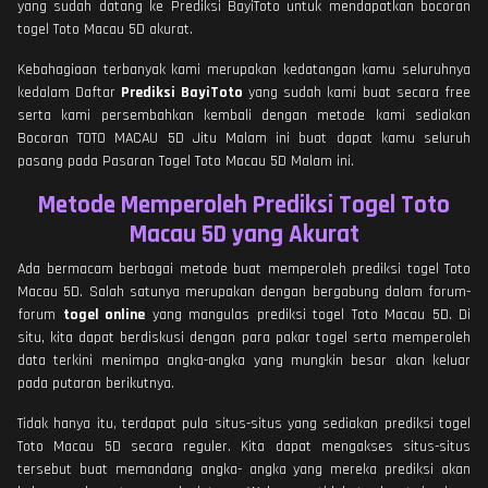
yang sudah datang ke Prediksi BayiToto untuk mendapatkan bocoran
togel Toto Macau 5D akurat.
Kebahagiaan terbanyak kami merupakan kedatangan kamu seluruhnya
kedalam Daftar
Prediksi BayiToto
yang sudah kami buat secara free
serta kami persembahkan kembali dengan metode kami sediakan
Bocoran TOTO MACAU 5D Jitu Malam ini buat dapat kamu seluruh
pasang pada Pasaran Togel Toto Macau 5D Malam ini.
Metode Memperoleh Prediksi Togel Toto
Macau 5D yang Akurat
Ada bermacam berbagai metode buat memperoleh prediksi togel Toto
Macau 5D. Salah satunya merupakan dengan bergabung dalam forum-
forum
togel online
yang mangulas prediksi togel Toto Macau 5D. Di
situ, kita dapat berdiskusi dengan para pakar togel serta memperoleh
data terkini menimpa angka-angka yang mungkin besar akan keluar
pada putaran berikutnya.
Tidak hanya itu, terdapat pula situs-situs yang sediakan prediksi togel
Toto Macau 5D secara reguler. Kita dapat mengakses situs-situs
tersebut buat memandang angka- angka yang mereka prediksi akan