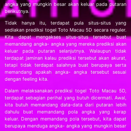
angka yang mungkin besar akan keluar pada putaran
berikutnya.
Tidak hanya itu, terdapat pula situs-situs yang
sediakan prediksi togel Toto Macau 5D secara reguler.
Kita dapat mengakses situs-situs tersebut buat
memandang angka- angka yang mereka prediksi akan
keluar pada putaran selanjutnya. Walaupun tidak
terdapat jaminan kalau prediksi tersebut akan akurat,
tetapi tidak terdapat salahnya buat berupaya serta
memandang apakah angka- angka tersebut sesuai
dengan feeling kita.
Dalam melaksanakan prediksi togel Toto Macau 5D,
terdapat sebagian perihal yang butuh dicermati. Awal,
kita butuh memandang data-data dari putaran lebih
dahulu buat memandang pola angka yang kerap
keluar. Dengan memandang pola tersebut, kita dapat
berupaya menduga angka- angka yang mungkin besar