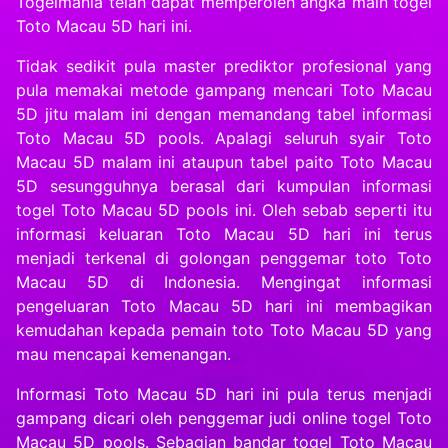
Togelmania telah dapat memperoleh angka main togel
Toto Macau 5D hari ini.
Tidak sedikit pula master prediktor profesional yang
pula memakai metode gampang mencari Toto Macau
5D jitu malam ini dengan memandang tabel informasi
Toto Macau 5D pools. Apalagi seluruh syair Toto
Macau 5D malam ini ataupun tabel paito Toto Macau
5D sesungguhnya berasal dari kumpulan informasi
togel Toto Macau 5D pools ini. Oleh sebab seperti itu
informasi keluaran Toto Macau 5D hari ini terus
menjadi terkenal di golongan penggemar toto Toto
Macau 5D di Indonesia. Mengingat informasi
pengeluaran Toto Macau 5D hari ini membagikan
kemudahan kepada pemain toto Toto Macau 5D yang
mau mencapai kemenangan.
Informasi Toto Macau 5D hari ini pula terus menjadi
gampang dicari oleh penggemar judi online togel Toto
Macau 5D pools. Sebagian bandar togel Toto Macau