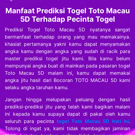
Manfaat Prediksi Togel Toto Macau
5D Terhadap Pecinta Togel
Prediksi Togel Toto Macau 5D nyatanya sangat
bermanfaat terhadap orang yang mau memakainya.
khasiat pertamanya yakni kamu dapat menyamakan
angka kamu dengan angka yang sudah di racik para
master prediksi togel jitu kami. Bila kamu belum
mempunyai angka buat di mainkan pada pasaran togel
Toto Macau 5D malam ini, kamu dapat memakai
angka jitu hasil dari Bocoran TOTO MACAU 5D kami
selaku angka taruhan kamu.
Jangan hingga melupakan peluang dengan hasil
prediksi-prediksi jitu yang telah kami bagikan malam
ini kepada kamu supaya dapat di pakai oleh kamu
seluruh para pecinta
togel Toto Macau 5D hari ini
.
Tolong di ingat ya, kami tidak membagikan jaminan