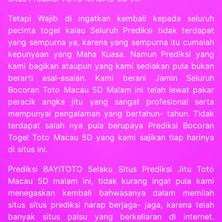
Tetapi Wajib di ingatkan kembali kepada seluruh
pecinta togel kalau Seluruh Prediksi tidak terdapat
yang sempurna ya, karena yang sempurna itu cumalah
kepunyaan yang Maha Kuasa. Namun Prediksi yang
kami bagikan ataupun yang kami sediakan pula bukan
berarti asal-asalan. Kami berani Jamin Seluruh
Bocoran Toto Macau 5D Malam ini telah lewat pakar
peracik angka jitu yang sangat profesional serta
mempunyai pengalaman yang bertahun- tahun. Tidak
terdapat salah nya pula berupaya Prediksi Bocoran
Togel Toto Macau 5D yang kami sajikan tiap harinya
di situs ini.
Prediksi BAYITOTO Selaku Situs Prediksi Jitu Toto
Macau 5D malam ini, tidak kurang ingat pula kami
menegaskan kembali bahwasanya dalam memilah
situs situs prediksi harap berjaga- jaga, karena telah
banyak situs palsu yang berkeliaran di internet.