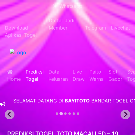
Whatsapp
Daftar Jadi
Download
Member
Telegram
Livechat
Aplikasi Togel
Prediksi
Data
Live
Paito
Slot
Sya
Home
Togel
Keluaran
Draw
Warna
Gacor
Tog
ELAMAT DATANG DI
BAYITOTO
BANDAR TOGEL ONLINE D
PREDIKSI TOGEL TOTO MACAU 5D – 19