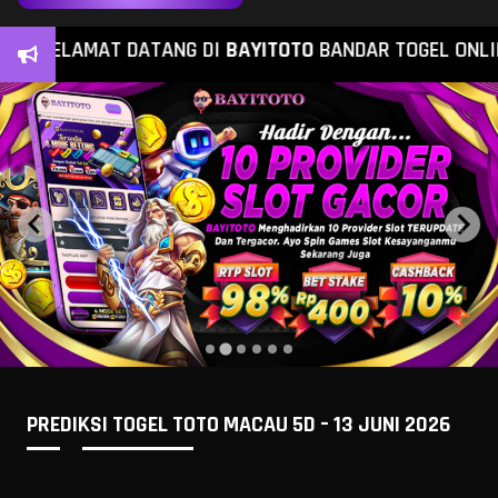
SELAMAT DATANG DI
BAYITOTO
BANDAR TOGEL ONLINE D
PREDIKSI TOGEL TOTO MACAU 5D – 13 JUNI 2026