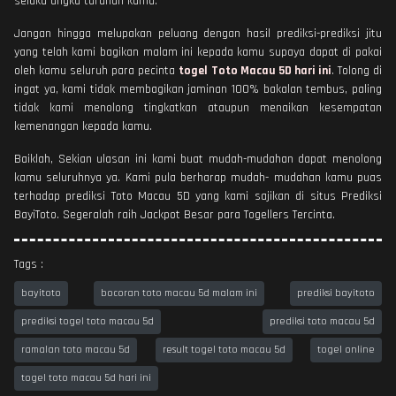
selaku angka taruhan kamu.
Jangan hingga melupakan peluang dengan hasil prediksi-prediksi jitu
yang telah kami bagikan malam ini kepada kamu supaya dapat di pakai
oleh kamu seluruh para pecinta
togel Toto Macau 5D hari ini
. Tolong di
ingat ya, kami tidak membagikan jaminan 100% bakalan tembus, paling
tidak kami menolong tingkatkan ataupun menaikan kesempatan
kemenangan kepada kamu.
Baiklah, Sekian ulasan ini kami buat mudah-mudahan dapat menolong
kamu seluruhnya ya. Kami pula berharap mudah- mudahan kamu puas
terhadap prediksi Toto Macau 5D yang kami sajikan di situs Prediksi
BayiToto. Segeralah raih Jackpot Besar para Togellers Tercinta.
Tags :
bayitoto
bocoran toto macau 5d malam ini
prediksi bayitoto
prediksi togel toto macau 5d
prediksi toto macau 5d
ramalan toto macau 5d
result togel toto macau 5d
togel online
togel toto macau 5d hari ini