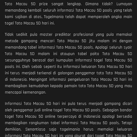
Toto Macau 5D prize sangat lengkap. Gimana tidak? Lumayan
memandang kembali seluruh informasi Toto Macau 5D pools yang telah
kami sajikan di atas, Togelmania telah dapat memperoleh angka main
togel Toto Macau 5D hari ini.
Tidak sedikit pula master prediktor profesional yang pula memakai
metode gampang mencari Toto Macau 5D jitu malam ini dengan
memandang tabel informasi Toto Macau 5D pools. Apalagi seluruh syair
Toto Macau 5D malam ini ataupun tabel paito Toto Macau 5D
sesungguhnya berasal dari kumpulan informasi togel Toto Macau 5D
pools ini. Oleh sebab seperti itu informasi keluaran Toto Macau 5D hari
ini terus menjadi terkenal di golongan penggemar toto Toto Macau 5D
di Indonesia. Mengingat informasi pengeluaran Toto Macau 5D hari ini
membagikan kemudahan kepada pemain toto Toto Macau 5D yang mau
mencapai kemenangan.
Informasi Toto Macau 5D hari ini pula terus menjadi gampang dicari
oleh penggemar judi online togel Toto Macau 5D pools. Sebagian bandar
togel Toto Macau 5D online terpercaya di Indonesia apalagi bersedia
membagikan rangkuman tabel informasi Toto Macau 5D pools. Tetapi
demikian, Senantiasa saja togelmania harus memakai keluaran
informasi Toto Macau 5D hari ini yang akurat dari togel Toto Macau 5D