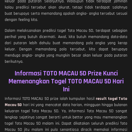
keluar pada putaran selanjutnya. Walaupun tidak terdapat jaminan
kalau prediksi tersebut akan akurat, tetapi tidak terdapat salahnya
buat berupaya serta memandang apakah angka- angka tersebut sesuai
dengan feeling kita.
Dalam melaksanakan prediksi togel Toto Macau 5D, terdapat sebagian
perihal yang butuh dicermati. Awal, kita butuh memandang data-data
dari putaran lebih dahulu buat memandang pola angka yang kerap
keluar. Dengan memandang pola tersebut, kita dapat berupaya
menduga angka- angka yang mungkin besar akan keluar pada putaran
berikutnya.
Informasi TOTO MACAU 5D Prize Kunci
Memenangkan Togel TOTO MACAU 5D Hari
Ini
Informasi TOTO MACAU 5D prize ialah kumpulan hasil
result togel Toto
Macau 5D
hari ini yang mencatat data harian, mingguan hingga bulanan
keluaran togel Toto Macau 5D. Ya, Informasi Toto Macau 5D sangat
lengkap sejatinya sangat berarti untuk bettor yang mau memenangkan
togel Toto Macau 5D malam ini. Dapat dikatakan seluruh prediksi Toto
Macau 5D jitu malam ini pula senantiasa diracik memakai informasi