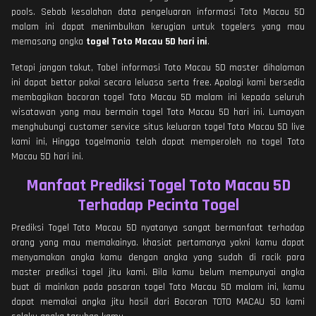
pools. Sebab kesalahan data pengeluaran informasi Toto Macau 5D
malam ini dapat menimbulkan kerugian untuk togelers yang mau
memasang angka
togel Toto Macau 5D hari ini
.
Tetapi jangan takut, Tabel informasi Toto Macau 5D master dihalaman
ini dapat bettor pakai secara leluasa serta free. Apalagi kami bersedia
membagikan bocoran togel Toto Macau 5D malam ini kepada seluruh
wisatawan yang mau bermain togel Toto Macau 5D hari ini. Lumayan
menghubungi customer service situs keluaran togel Toto Macau 5D live
kami ini, Hingga togelmania telah dapat memperoleh no togel Toto
Macau 5D hari ini.
Manfaat Prediksi Togel Toto Macau 5D
Terhadap Pecinta Togel
Prediksi Togel Toto Macau 5D nyatanya sangat bermanfaat terhadap
orang yang mau memakainya. khasiat pertamanya yakni kamu dapat
menyamakan angka kamu dengan angka yang sudah di racik para
master prediksi togel jitu kami. Bila kamu belum mempunyai angka
buat di mainkan pada pasaran togel Toto Macau 5D malam ini, kamu
dapat memakai angka jitu hasil dari Bocoran TOTO MACAU 5D kami