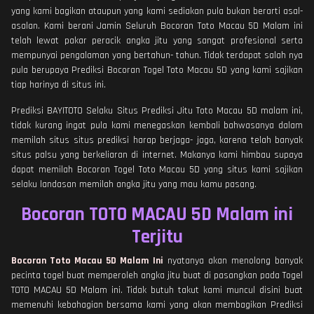
yang kami bagikan ataupun yang kami sediakan pula bukan berarti asal-
asalan. Kami berani Jamin Seluruh Bocoran Toto Macau 5D Malam ini
telah lewat pakar peracik angka jitu yang sangat profesional serta
mempunyai pengalaman yang bertahun- tahun. Tidak terdapat salah nya
pula berupaya Prediksi Bocoran Togel Toto Macau 5D yang kami sajikan
tiap harinya di situs ini.
Prediksi BAYITOTO Selaku Situs Prediksi Jitu Toto Macau 5D malam ini,
tidak kurang ingat pula kami menegaskan kembali bahwasanya dalam
memilah situs situs prediksi harap berjaga- jaga, karena telah banyak
situs palsu yang berkeliaran di internet. Makanya kami himbau supaya
dapat memilah Bocoran Togel Toto Macau 5D yang situs kami sajikan
selaku landasan memilah angka jitu yang mau kamu pasang.
Bocoran TOTO MACAU 5D Malam ini
Terjitu
Bocoran Toto Macau 5D Malam Ini
nyatanya akan menolong banyak
pecinta togel buat memperoleh angka jitu buat di pasangkan pada Togel
TOTO MACAU 5D Malam ini. Tidak butuh takut kami muncul disini buat
memenuhi kebahagian bersama kami yang akan membagikan Prediksi