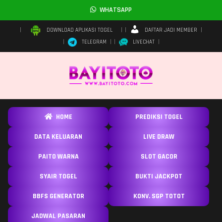
WHATSAPP
DAFTAR JADI MEMBER
DOWNLOAD APLIKASI TOGEL
TELEGRAM
LIVECHAT
HOME
PREDIKSI TOGEL
DATA KELUARAN
LIVE DRAW
PAITO WARNA
SLOT GACOR
SYAIR TOGEL
BUKTI JACKPOT
BBFS GENERATOR
KONV. SGP TOTOT
JADWAL PASARAN