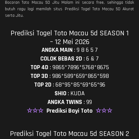
Bocoran Toto Macau 5D Jitu Malam ini secara free, sehingga tidak
butuh ragu lagi memilah situs Prediksi Togel Toto Macau 5D Akurat
serta Jitu.
Prediksi Togel Toto Macau 5d SEASON 1
– 12 Mei 2026
ANGKA MAIN
:
9 8 6 5 7
COLOK BEBAS 2D
:
6 & 7
TOP 4D
:
9865*7896*5768*8675
TOP 3D
:
986*589*659*865*598
TOP 2D
:
68*95*85*69*65*96
SHIO
:
KUDA
ANGKA TWINS
:
99
☆☆☆
Prediksi Bayi Toto
☆☆☆
Prediksi Togel Toto Macau 5d SEASON 2