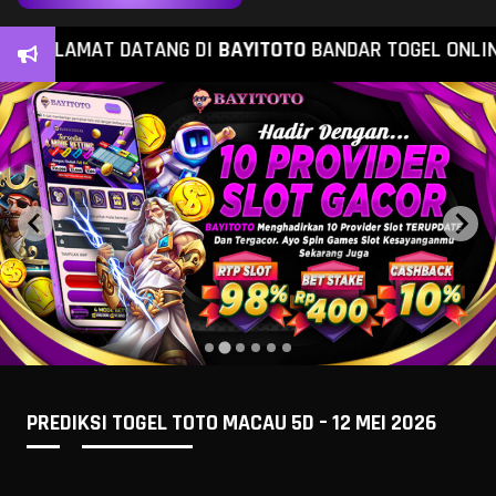
SELAMAT DATANG DI
BAYITOTO
BANDAR TOGEL ONLINE DA
PREDIKSI TOGEL TOTO MACAU 5D – 12 MEI 2026