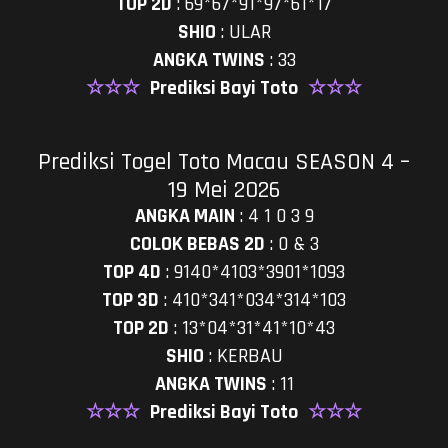
TOP 2D
:
69*67*91*97*61*17
SHIO
:
ULAR
ANGKA TWINS
:
33
☆☆☆
Prediksi Bayi Toto
☆☆☆
Prediksi Togel Toto Macau SEASON 4 –
19 Mei 2026
ANGKA MAIN
:
4 1 0 3 9
COLOK BEBAS 2D
:
0 & 3
TOP 4D
:
9140*4103*3901*1093
TOP 3D
:
410*341*034*314*103
TOP 2D
:
13*04*31*41*10*43
SHIO
:
KERBAU
ANGKA TWINS
:
11
☆☆☆
Prediksi Bayi Toto
☆☆☆