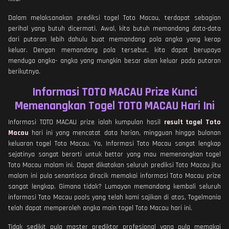
Dalam melaksanakan prediksi togel Toto Macau, terdapat sebagian
perihal yang butuh dicermati. Awal, kita butuh memandang data-data
dari putaran lebih dahulu buat memandang pola angka yang kerap
keluar. Dengan memandang pola tersebut, kita dapat berupaya
menduga angka- angka yang mungkin besar akan keluar pada putaran
berikutnya.
Informasi TOTO MACAU Prize Kunci
Memenangkan Togel TOTO MACAU Hari Ini
Informasi TOTO MACAU prize ialah kumpulan hasil
result togel Toto
Macau
hari ini yang mencatat data harian, mingguan hingga bulanan
keluaran togel Toto Macau. Ya, Informasi Toto Macau sangat lengkap
sejatinya sangat berarti untuk bettor yang mau memenangkan togel
Toto Macau malam ini. Dapat dikatakan seluruh prediksi Toto Macau jitu
malam ini pula senantiasa diracik memakai informasi Toto Macau prize
sangat lengkap. Gimana tidak? Lumayan memandang kembali seluruh
informasi Toto Macau pools yang telah kami sajikan di atas, Togelmania
telah dapat memperoleh angka main togel Toto Macau hari ini.
Tidak sedikit pula master prediktor profesional yang pula memakai