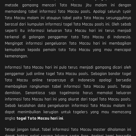
metode gampang mencari Toto Macau jitu malam ini dengan
memandang tabel informasi Toto Macau pools. Apalagi seluruh syair
Toto Macau malam ini ataupun tabel paito Toto Macau sesungguhnya
berasal dari kumpulan informasi togel Toto Macau pools ini. Oleh sebab
seperti itu informasi keluaran Toto Macau hari ini terus menjadi
terkenal di golongan penggemar toto Toto Macau di Indonesia.
Mengingat informasi pengeluaran Toto Macau hari ini membagikan
kemudahan kepada pemain toto Toto Macau yang mau mencapai
kemenangan.
Informasi Toto Macau hari ini pula terus menjadi gampang dicari oleh
penggemar judi online togel Toto Macau pools. Sebagian bandar togel
Toto Macau online terpercaya di Indonesia apalagi bersedia
membagikan rangkuman tabel informasi Toto Macau pools. Tetapi
demikian, Senantiasa saja togelmania harus memakai keluaran
informasi Toto Macau hari ini yang akurat dari togel Toto Macau pools.
Sebab kesalahan data pengeluaran informasi Toto Macau malam ini
dapat menimbulkan kerugian untuk togelers yang mau memasang
angka
togel Toto Macau hari ini
.
Tetapi jangan takut, Tabel informasi Toto Macau master dihalaman ini