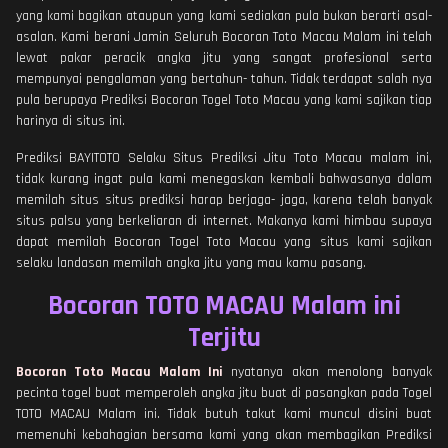
yang kami bagikan ataupun yang kami sediakan pula bukan berarti asal-
asalan. Kami berani Jamin Seluruh Bocoran Toto Macau Malam ini telah
lewat pakar peracik angka jitu yang sangat profesional serta
mempunyai pengalaman yang bertahun- tahun. Tidak terdapat salah nya
pula berupaya Prediksi Bocoran Togel Toto Macau yang kami sajikan tiap
harinya di situs ini.
Prediksi BAYITOTO Selaku Situs Prediksi Jitu Toto Macau malam ini,
tidak kurang ingat pula kami menegaskan kembali bahwasanya dalam
memilah situs situs prediksi harap berjaga- jaga, karena telah banyak
situs palsu yang berkeliaran di internet. Makanya kami himbau supaya
dapat memilah Bocoran Togel Toto Macau yang situs kami sajikan
selaku landasan memilah angka jitu yang mau kamu pasang.
Bocoran TOTO MACAU Malam ini
Terjitu
Bocoran Toto Macau Malam Ini
nyatanya akan menolong banyak
pecinta togel buat memperoleh angka jitu buat di pasangkan pada Togel
TOTO MACAU Malam ini. Tidak butuh takut kami muncul disini buat
memenuhi kebahagian bersama kami yang akan membagikan Prediksi