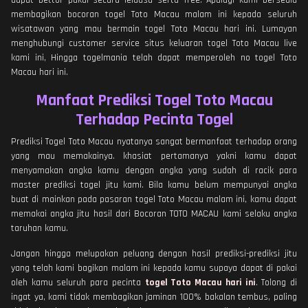
dapat bettor pakai secara leluasa serta free. Apalagi kami bersedia
membagikan bocoran togel Toto Macau malam ini kepada seluruh
wisatawan yang mau bermain togel Toto Macau hari ini. Lumayan
menghubungi customer service situs keluaran togel Toto Macau live
kami ini, Hingga togelmania telah dapat memperoleh no togel Toto
Macau hari ini.
Manfaat Prediksi Togel Toto Macau
Terhadap Pecinta Togel
Prediksi Togel Toto Macau nyatanya sangat bermanfaat terhadap orang
yang mau memakainya. khasiat pertamanya yakni kamu dapat
menyamakan angka kamu dengan angka yang sudah di racik para
master prediksi togel jitu kami. Bila kamu belum mempunyai angka
buat di mainkan pada pasaran togel Toto Macau malam ini, kamu dapat
memakai angka jitu hasil dari Bocoran TOTO MACAU kami selaku angka
taruhan kamu.
Jangan hingga melupakan peluang dengan hasil prediksi-prediksi jitu
yang telah kami bagikan malam ini kepada kamu supaya dapat di pakai
oleh kamu seluruh para pecinta
togel Toto Macau hari ini
. Tolong di
ingat ya, kami tidak membagikan jaminan 100% bakalan tembus, paling