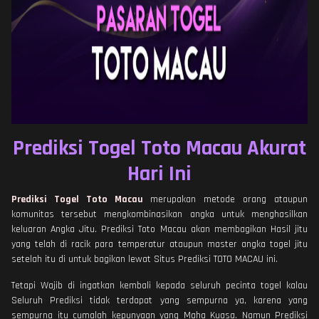
Prediksi Togel Toto Macau Akurat
Hari Ini
Prediksi Togel Toto Macau
merupakan metode orang ataupun
komunitas tersebut mengkombinasikan angka untuk menghasilkan
keluaran Angka Jitu. Prediksi Toto Macau akan membagikan Hasil jitu
yang telah di racik para temperatur ataupun master angka togel jitu
setelah itu di untuk bagikan lewat Situs Prediksi TOTO MACAU ini.
Tetapi Wajib di ingatkan kembali kepada seluruh pecinta togel kalau
Seluruh Prediksi tidak terdapat yang sempurna ya, karena yang
sempurna itu cumalah kepunyaan yang Maha Kuasa. Namun Prediksi