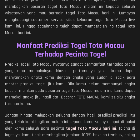
dapat bettor pakai secara leluasa serta free. Apalagi kami bersedia
membagikan bocoran togel Toto Macau malam ini kepada seluruh
wisatawan yang mau bermain togel Toto Macau hari ini. Lumayan
menghubungi customer service situs keluaran togel Toto Macau live
kami ini, Hingga togelmania telah dapat memperoleh no togel Toto
Macau hari ini.
Manfaat Prediksi Togel Toto Macau
Terhadap Pecinta Togel
Prediksi Togel Toto Macau nyatanya sangat bermanfaat terhadap orang
yang mau memakainya. khasiat pertamanya yakni kamu dapat
menyamakan angka kamu dengan angka yang sudah di racik para
master prediksi togel jitu kami. Bila kamu belum mempunyai angka
buat di mainkan pada pasaran togel Toto Macau malam ini, kamu dapat
memakai angka jitu hasil dari Bocoran TOTO MACAU kami selaku angka
taruhan kamu.
Jangan hingga melupakan peluang dengan hasil prediksi-prediksi jitu
yang telah kami bagikan malam ini kepada kamu supaya dapat di pakai
oleh kamu seluruh para pecinta
togel Toto Macau hari ini
. Tolong di
ingat ya, kami tidak membagikan jaminan 100% bakalan tembus, paling