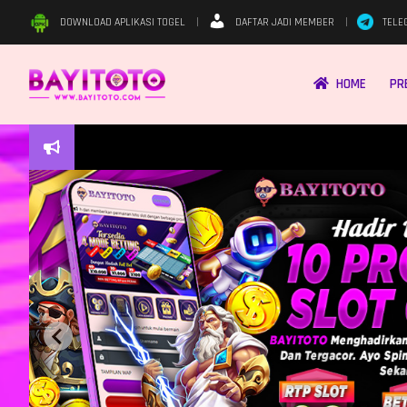
DAFTAR JADI MEMBER
TELE
DOWNLOAD APLIKASI TOGEL
HOME
PR