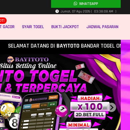
WHATSAPP
Jumat, 07 Agu 2026 (
03:38:08 AM
)
T GACOR
SYAIR TOGEL
BUKTI JACKPOT
JADWAL PASARAN
AT DATANG DI
BAYITOTO
BANDAR TOGEL ONLINE DAN SIT