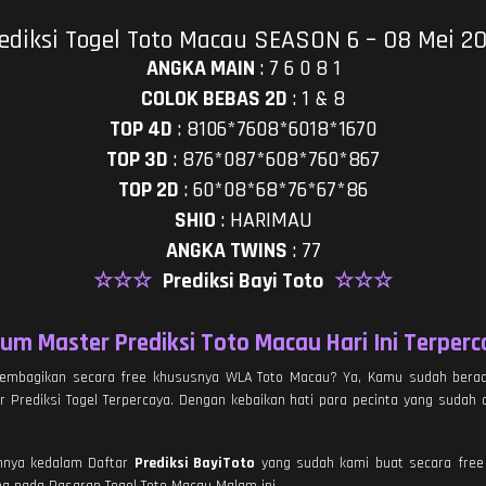
ediksi Togel Toto Macau SEASON 6 – 08 Mei 2
ANGKA MAIN
:
7 6 0 8 1
COLOK BEBAS 2D
:
1 & 8
TOP 4D
:
8106*7608*6018*1670
TOP 3D
:
876*087*608*760*867
TOP 2D
:
60*08*68*76*67*86
SHIO
:
HARIMAU
ANGKA TWINS
:
77
☆☆☆
Prediksi Bayi Toto
☆☆☆
um Master Prediksi Toto Macau Hari Ini Terper
n membagikan secara free khususnya WLA Toto Macau? Ya, Kamu sudah berad
r Prediksi Togel Terpercaya. Dengan kebaikan hati para pecinta yang sudah 
hnya kedalam Daftar
Prediksi BayiToto
yang sudah kami buat secara free
g pada Pasaran Togel Toto Macau Malam ini.