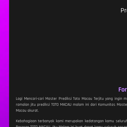
Pr
For
Lagi Mencari-cari Master Prediksi Toto Macau Terjitu yang ingi
ramalan jitu prediksi TOTO MACAU malam ini dari Komunitas Maste
Macau akurat.
Kebahagiaan terbanyak kami merupakan kedatangan kamu seluru
Bocoran TOTO MACAU Jitu Malam ini buat dapat kamu seluruh pasan