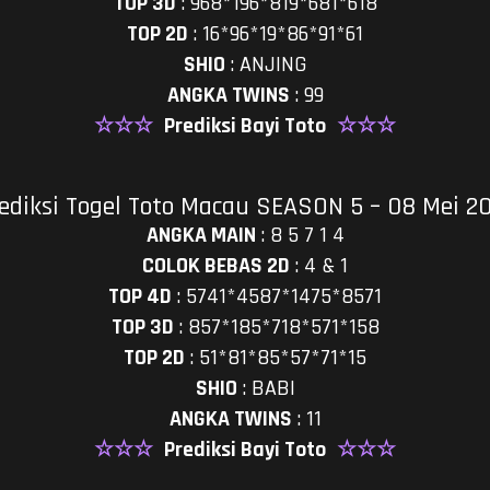
TOP 3D
:
968*196*819*681*618
TOP 2D
:
16*96*19*86*91*61
SHIO
:
ANJING
ANGKA TWINS
:
99
☆☆☆
Prediksi Bayi Toto
☆☆☆
ediksi Togel Toto Macau SEASON 5 – 08 Mei 2
ANGKA MAIN
:
8 5 7 1 4
COLOK BEBAS 2D
:
4 & 1
TOP 4D
:
5741*4587*1475*8571
TOP 3D
:
857*185*718*571*158
TOP 2D
:
51*81*85*57*71*15
SHIO
:
BABI
ANGKA TWINS
:
11
☆☆☆
Prediksi Bayi Toto
☆☆☆