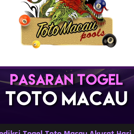
ediksi Togel Toto Macau Akurat Hari 