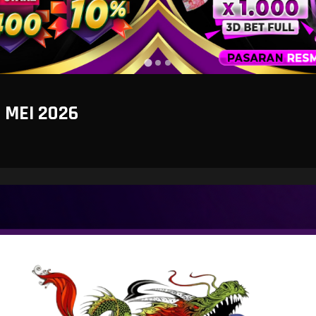
 MEI 2026