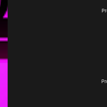
Pr
Pr