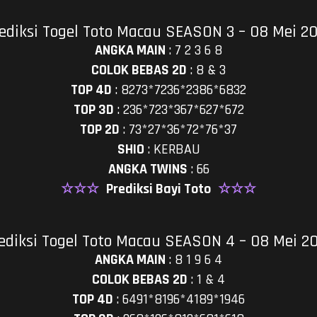
ediksi Togel Toto Macau SEASON 3 – 08 Mei 2
ANGKA MAIN
:
7 2 3 6 8
COLOK BEBAS 2D
:
8 & 3
TOP 4D
:
8273*7236*2386*6832
TOP 3D
:
236*723*367*627*672
TOP 2D
:
73*27*36*72*76*37
SHIO
:
KERBAU
ANGKA TWINS
:
66
☆☆☆
Prediksi Bayi Toto
☆☆☆
ediksi Togel Toto Macau SEASON 4 – 08 Mei 2
ANGKA MAIN
:
8 1 9 6 4
COLOK BEBAS 2D
:
1 & 4
TOP 4D
:
6491*8196*4189*1946