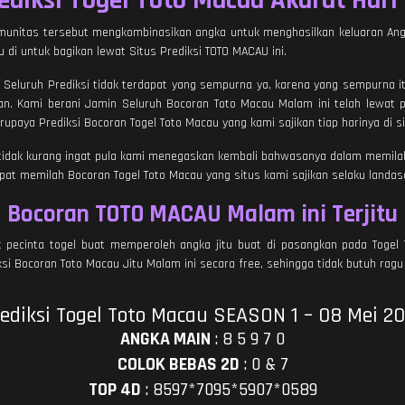
nitas tersebut mengkombinasikan angka untuk menghasilkan keluaran Angka 
u di untuk bagikan lewat Situs Prediksi TOTO MACAU ini.
lau Seluruh Prediksi tidak terdapat yang sempurna ya, karena yang sempurn
an. Kami berani Jamin Seluruh Bocoran Toto Macau Malam ini telah lewat p
upaya Prediksi Bocoran Togel Toto Macau yang kami sajikan tiap harinya di sit
, tidak kurang ingat pula kami menegaskan kembali bahwasanya dalam memilah s
apat memilah Bocoran Togel Toto Macau yang situs kami sajikan selaku land
Bocoran TOTO MACAU Malam ini Terjitu
pecinta togel buat memperoleh angka jitu buat di pasangkan pada Togel T
ocoran Toto Macau Jitu Malam ini secara free, sehingga tidak butuh ragu la
ediksi Togel Toto Macau SEASON 1 – 08 Mei 2
ANGKA MAIN
:
8 5 9 7 0
COLOK BEBAS 2D
:
0 & 7
TOP 4D
:
8597*7095*5907*0589