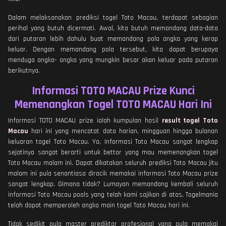
Dalam melaksanakan prediksi togel Toto Macau, terdapat sebagian
perihal yang butuh dicermati. Awal, kita butuh memandang data-data
dari putaran lebih dahulu buat memandang pola angka yang kerap
keluar. Dengan memandang pola tersebut, kita dapat berupaya
menduga angka- angka yang mungkin besar akan keluar pada putaran
berikutnya.
Informasi TOTO MACAU Prize Kunci
Memenangkan Togel TOTO MACAU Hari Ini
Informasi TOTO MACAU prize ialah kumpulan hasil
result togel Toto
Macau
hari ini yang mencatat data harian, mingguan hingga bulanan
keluaran togel Toto Macau. Ya, Informasi Toto Macau sangat lengkap
sejatinya sangat berarti untuk bettor yang mau memenangkan togel
Toto Macau malam ini. Dapat dikatakan seluruh prediksi Toto Macau jitu
malam ini pula senantiasa diracik memakai informasi Toto Macau prize
sangat lengkap. Gimana tidak? Lumayan memandang kembali seluruh
informasi Toto Macau pools yang telah kami sajikan di atas, Togelmania
telah dapat memperoleh angka main togel Toto Macau hari ini.
Tidak sedikit pula master prediktor profesional yang pula memakai