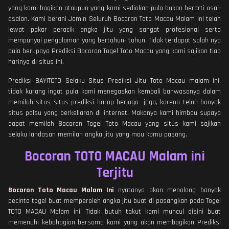
yang kami bagikan ataupun yang kami sediakan pula bukan berarti asal-
asalan. Kami berani Jamin Seluruh Bocoran Toto Macau Malam ini telah
lewat pakar peracik angka jitu yang sangat profesional serta
mempunyai pengalaman yang bertahun- tahun. Tidak terdapat salah nya
pula berupaya Prediksi Bocoran Togel Toto Macau yang kami sajikan tiap
harinya di situs ini.
Prediksi BAYITOTO Selaku Situs Prediksi Jitu Toto Macau malam ini,
tidak kurang ingat pula kami menegaskan kembali bahwasanya dalam
memilah situs situs prediksi harap berjaga- jaga, karena telah banyak
situs palsu yang berkeliaran di internet. Makanya kami himbau supaya
dapat memilah Bocoran Togel Toto Macau yang situs kami sajikan
selaku landasan memilah angka jitu yang mau kamu pasang.
Bocoran TOTO MACAU Malam ini
Terjitu
Bocoran Toto Macau Malam Ini
nyatanya akan menolong banyak
pecinta togel buat memperoleh angka jitu buat di pasangkan pada Togel
TOTO MACAU Malam ini. Tidak butuh takut kami muncul disini buat
memenuhi kebahagian bersama kami yang akan membagikan Prediksi