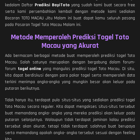
kedalam Daftar
Prediksi BayiToto
yang sudah kami buat secara free
serta kami persembahkan kembali dengan metode kami sediakan
Bocoran TOTO MACAU Jitu Malam ini buat dapat kamu seluruh pasang
pada Pasaran Togel Toto Macau Malam ini.
Metode Memperoleh Prediksi Togel Toto
Macau yang Akurat
Ada bermacam berbagai metode buat memperoleh prediksi togel Toto
Macau. Salah satunya merupakan dengan bergabung dalam forum-
forum
togel online
yang mangulas prediksi togel Toto Macau. Di situ,
kita dapat berdiskusi dengan para pakar togel serta memperoleh data
terkini menimpa angka-angka yang mungkin besar akan keluar pada
putaran berikutnya.
Tidak hanya itu, terdapat pula situs-situs yang sediakan prediksi togel
Toto Macau secara reguler. Kita dapat mengakses situs-situs tersebut
buat memandang angka- angka yang mereka prediksi akan keluar pada
putaran selanjutnya. Walaupun tidak terdapat jaminan kalau prediksi
tersebut akan akurat, tetapi tidak terdapat salahnya buat berupaya
serta memandang apakah angka- angka tersebut sesuai dengan feeling
kita.