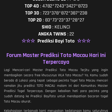
TOP 4D
:
4782*7243*3427*8723
TOP 3D
:
723*378*872*387*238
TOP 2D
:
83*73*23*37*28*27
SHIO
:
KELINCI
ANGKA TWINS
:
22
☆☆☆
Prediksi Bayi Toto
☆☆☆
Forum Master Prediksi Toto Macau Hari Ini
Terpercaya
Lagi Mencari-cari Master Prediksi Toto Macau Terjitu yang ingin
membagikan secara free khususnya WLA Toto Macau? Ya, Kamu sudah
berada di Lokasi yang tepat sebagai pecinta Togel Toto Macau mencari
ramalan jitu prediksi TOTO MACAU malam ini dari Komunitas Master
Prediksi Togel Terpercaya. Dengan kebaikan hati para pecinta yang
sudah datang ke Prediksi BayiToto untuk mendapatkan bocoran togel
Toto Macau akurat.
Kebahagiaan terbanyak kami merupakan kedatangan kamu seluruhnya