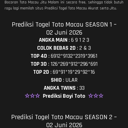
Bocoran Toto Macau Jitu Malam ini secara free, sehingga tidak butuh
ragu lagi memilah situs Prediksi Togel Toto Macau Akurat serta Jitu.
Prediksi Togel Toto Macau SEASON 1 –
02 Juni 2026
ANGKA MAIN
:
6 9 1 2 3
COLOK BEBAS 2D
:
2 & 3
TOP 4D
:
6912*9132*2319*3961
TOP 3D
:
126*269*912*296*691
TOP 2D
:
69*91*19*29*92*16
SHIO
:
ULAR
ANGKA TWINS
:
33
☆☆☆
Prediksi Bayi Toto
☆☆☆
Prediksi Togel Toto Macau SEASON 2 –
02 Juni 2026