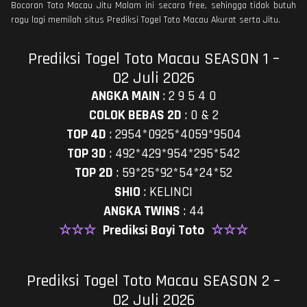
Bocoran Toto Macau Jitu Malam ini secara free, sehingga tidak butuh
ragu lagi memilah situs Prediksi Togel Toto Macau Akurat serta Jitu.
Prediksi Togel Toto Macau SEASON 1 –
02 Juli 2026
ANGKA MAIN
:
2 9 5 4 0
COLOK BEBAS 2D
:
0 & 2
TOP 4D
:
2954*0925*4059*9504
TOP 3D
:
492*429*954*295*542
TOP 2D
:
59*25*92*54*24*52
SHIO
:
KELINCI
ANGKA TWINS
:
44
☆☆☆
Prediksi Bayi Toto
☆☆☆
Prediksi Togel Toto Macau SEASON 2 –
02 Juli 2026