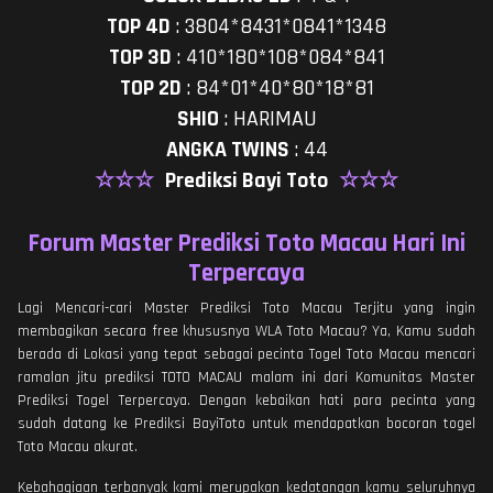
TOP 4D
:
3804*8431*0841*1348
TOP 3D
:
410*180*108*084*841
TOP 2D
:
84*01*40*80*18*81
SHIO
:
HARIMAU
ANGKA TWINS
:
44
☆☆☆
Prediksi Bayi Toto
☆☆☆
Forum Master Prediksi Toto Macau Hari Ini
Terpercaya
Lagi Mencari-cari Master Prediksi Toto Macau Terjitu yang ingin
membagikan secara free khususnya WLA Toto Macau? Ya, Kamu sudah
berada di Lokasi yang tepat sebagai pecinta Togel Toto Macau mencari
ramalan jitu prediksi TOTO MACAU malam ini dari Komunitas Master
Prediksi Togel Terpercaya. Dengan kebaikan hati para pecinta yang
sudah datang ke Prediksi BayiToto untuk mendapatkan bocoran togel
Toto Macau akurat.
Kebahagiaan terbanyak kami merupakan kedatangan kamu seluruhnya