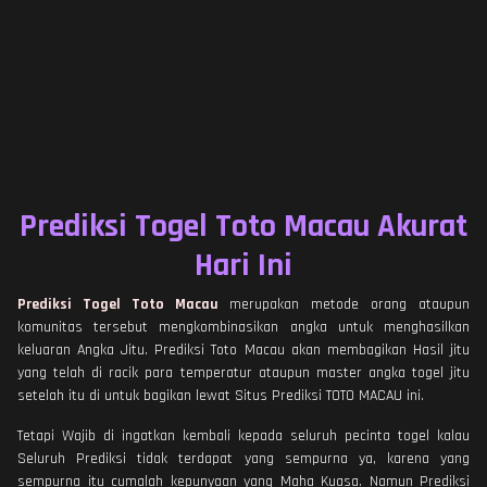
Prediksi Togel Toto Macau Akurat
Hari Ini
Prediksi Togel Toto Macau
merupakan metode orang ataupun
komunitas tersebut mengkombinasikan angka untuk menghasilkan
keluaran Angka Jitu. Prediksi Toto Macau akan membagikan Hasil jitu
yang telah di racik para temperatur ataupun master angka togel jitu
setelah itu di untuk bagikan lewat Situs Prediksi TOTO MACAU ini.
Tetapi Wajib di ingatkan kembali kepada seluruh pecinta togel kalau
Seluruh Prediksi tidak terdapat yang sempurna ya, karena yang
sempurna itu cumalah kepunyaan yang Maha Kuasa. Namun Prediksi