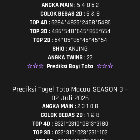
ANGKA MAIN
:
5 4 8 6 2
COLOK BEBAS 2D
:
6 & 8
TOP 4D
:
6284*4826*2458*5486
TOP 3D
:
486*548*645*865*654
TOP 2D
:
64*85*86*46*45*54
SHIO
:
ANJING
ANGKA TWINS
:
22
☆☆☆
Prediksi Bayi Toto
☆☆☆
Prediksi Togel Toto Macau SEASON 3 –
02 Juli 2026
ANGKA MAIN
:
2 3 1 0 8
COLOK BEBAS 2D
:
1 & 8
TOP 4D
:
8321*2310*0813*3180
TOP 3D
:
032*310*023*231*102