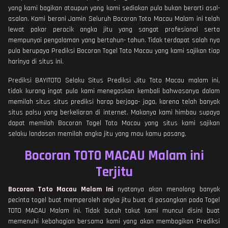
yang kami bagikan ataupun yang kami sediakan pula bukan berarti asal-
asalan. Kami berani Jamin Seluruh Bocoran Toto Macau Malam ini telah
lewat pakar peracik angka jitu yang sangat profesional serta
mempunyai pengalaman yang bertahun- tahun. Tidak terdapat salah nya
pula berupaya Prediksi Bocoran Togel Toto Macau yang kami sajikan tiap
harinya di situs ini.
Prediksi BAYITOTO Selaku Situs Prediksi Jitu Toto Macau malam ini,
tidak kurang ingat pula kami menegaskan kembali bahwasanya dalam
memilah situs situs prediksi harap berjaga- jaga, karena telah banyak
situs palsu yang berkeliaran di internet. Makanya kami himbau supaya
dapat memilah Bocoran Togel Toto Macau yang situs kami sajikan
selaku landasan memilah angka jitu yang mau kamu pasang.
Bocoran TOTO MACAU Malam ini
Terjitu
Bocoran Toto Macau Malam Ini
nyatanya akan menolong banyak
pecinta togel buat memperoleh angka jitu buat di pasangkan pada Togel
TOTO MACAU Malam ini. Tidak butuh takut kami muncul disini buat
memenuhi kebahagian bersama kami yang akan membagikan Prediksi