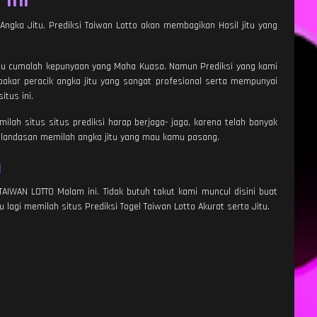
ka Jitu. Prediksi Taiwan Lotto akan membagikan Hasil jitu yang
a itu cumalah kepunyaan yang Maha Kuasa. Namun Prediksi yang kami
pakar peracik angka jitu yang sangat profesional serta mempunyai
itus ini.
lah situs situs prediksi harap berjaga- jaga, karena telah banyak
ku landasan memilah angka jitu yang mau kamu pasang.
u
IWAN LOTTO Malam ini. Tidak butuh takut kami muncul disini buat
agi memilah situs Prediksi Togel Taiwan Lotto Akurat serta Jitu.