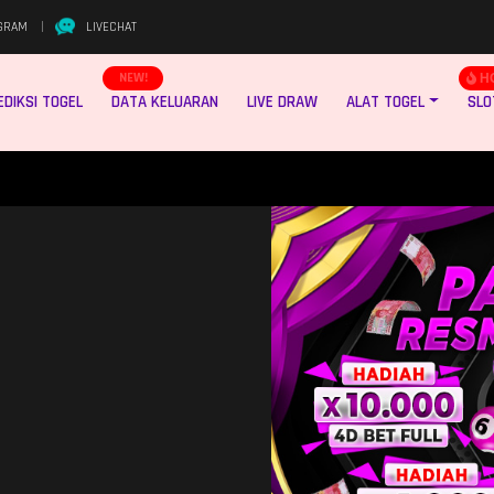
GRAM
LIVECHAT
EDIKSI TOGEL
DATA KELUARAN
LIVE DRAW
ALAT TOGEL
SLO
S