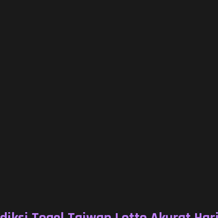
diksi Togel Taiwan Lotto Akurat Hari