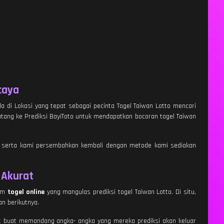
caya
a di Lokasi yang tepat sebagai pecinta Togel Taiwan Lotto mencari
datang ke Prediksi BayiToto untuk mendapatkan bocoran togel Taiwan
 serta kami persembahkan kembali dengan metode kami sediakan
 Akurat
rum
togel online
yang mangulas prediksi togel Taiwan Lotto. Di situ,
n berikutnya.
ebut buat memandang angka- angka yang mereka prediksi akan keluar