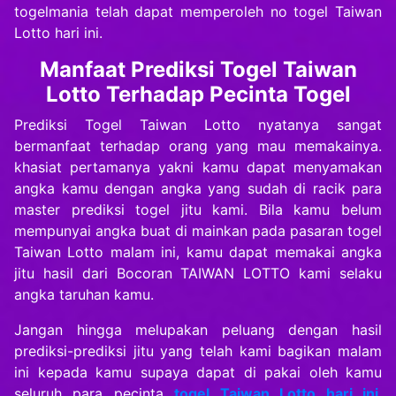
togelmania telah dapat memperoleh no togel Taiwan
Lotto hari ini.
Manfaat Prediksi Togel Taiwan
Lotto Terhadap Pecinta Togel
Prediksi Togel Taiwan Lotto nyatanya sangat
bermanfaat terhadap orang yang mau memakainya.
khasiat pertamanya yakni kamu dapat menyamakan
angka kamu dengan angka yang sudah di racik para
master prediksi togel jitu kami. Bila kamu belum
mempunyai angka buat di mainkan pada pasaran togel
Taiwan Lotto malam ini, kamu dapat memakai angka
jitu hasil dari Bocoran TAIWAN LOTTO kami selaku
angka taruhan kamu.
Jangan hingga melupakan peluang dengan hasil
prediksi-prediksi jitu yang telah kami bagikan malam
ini kepada kamu supaya dapat di pakai oleh kamu
seluruh para pecinta
togel Taiwan Lotto hari ini
.