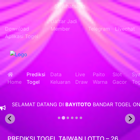
Whatsapp
Daftar Jadi
Download
Member
Telegram
Livechat
Aplikasi Togel
Prediksi
Data
Live
Paito
Slot
Sya
Home
Togel
Keluaran
Draw
Warna
Gacor
Tog
LAMAT DATANG DI
BAYITOTO
BANDAR TOGEL ONLINE DA
PREDIKSI TOGEL TAIWAN LOTTO – 26