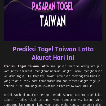
Prediksi Togel Taiwan Lotto
Akurat Hari Ini
Prediksi Togel Taiwan Lotto
merupakan metode orang ataupun
komunitas tersebut mengkombinasikan angka untuk menghasilkan
keluaran Angka Jitu. Prediksi Taiwan Lotto akan membagikan Hasil jitu
yang telah di racik para temperatur ataupun master angka togel jitu
setelah itu di untuk bagikan lewat Situs Prediksi TAIWAN LOTTO ini.
Tetapi Wajib di ingatkan kembali kepada seluruh pecinta togel kalau
Seluruh Prediksi tidak terdapat yang sempurna ya, karena yang
sempurna itu cumalah kepunyaan yang Maha Kuasa. Namun Prediksi