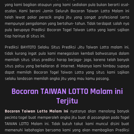
yang kami bagikan ataupun yang kami sediakan pula bukan berarti asal-
asalan. Kami berani Jamin Seluruh Bocoran Taiwan Lotto Malam ini
telah lewat pakar peracik angka jitu yang sangat profesional serta
mempunyai pengalaman yang bertahun- tahun. Tidak terdapat salah nya
pula berupaya Prediksi Bocoran Togel Taiwan Lotto yang kami sajikan
tiap harinya di situs ini.
Prediksi BAYITOTO Selaku Situs Prediksi Jitu Taiwan Lotto malam ini,
tidak kurang ingat pula kami menegaskan kembali bahwasanya dalam
memilah situs situs prediksi harap berjaga- jaga, karena telah banyak
situs palsu yang berkeliaran di internet. Makanya kami himbau supaya
dapat memilah Bocoran Togel Taiwan Lotto yang situs kami sajikan
selaku landasan memilah angka jitu yang mau kamu pasang.
Bocoran TAIWAN LOTTO Malam ini
Terjitu
Bocoran Taiwan Lotto Malam Ini
nyatanya akan menolong banyak
pecinta togel buat memperoleh angka jitu buat di pasangkan pada Togel
TAIWAN LOTTO Malam ini. Tidak butuh takut kami muncul disini buat
memenuhi kebahagian bersama kami yang akan membagikan Prediksi