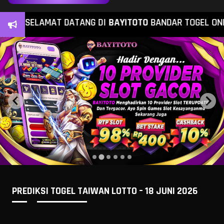
SELAMAT DATANG DI
BAYITOTO
BANDAR TOGEL ONLINE 
PREDIKSI TOGEL TAIWAN LOTTO – 18 JUNI 2026