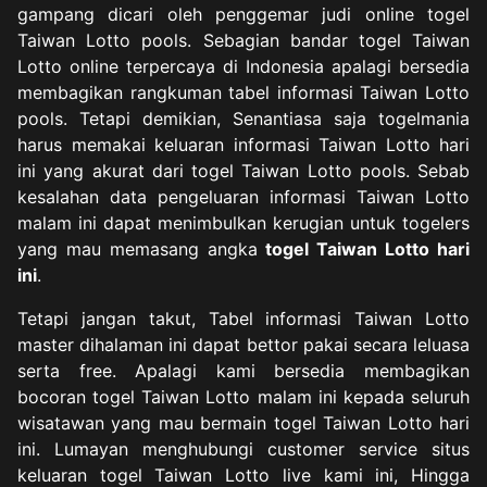
gampang dicari oleh penggemar judi online togel
Taiwan Lotto pools. Sebagian bandar togel Taiwan
Lotto online terpercaya di Indonesia apalagi bersedia
membagikan rangkuman tabel informasi Taiwan Lotto
pools. Tetapi demikian, Senantiasa saja togelmania
harus memakai keluaran informasi Taiwan Lotto hari
ini yang akurat dari togel Taiwan Lotto pools. Sebab
kesalahan data pengeluaran informasi Taiwan Lotto
malam ini dapat menimbulkan kerugian untuk togelers
yang mau memasang angka
togel Taiwan Lotto hari
ini
.
Tetapi jangan takut, Tabel informasi Taiwan Lotto
master dihalaman ini dapat bettor pakai secara leluasa
serta free. Apalagi kami bersedia membagikan
bocoran togel Taiwan Lotto malam ini kepada seluruh
wisatawan yang mau bermain togel Taiwan Lotto hari
ini. Lumayan menghubungi customer service situs
keluaran togel Taiwan Lotto live kami ini, Hingga