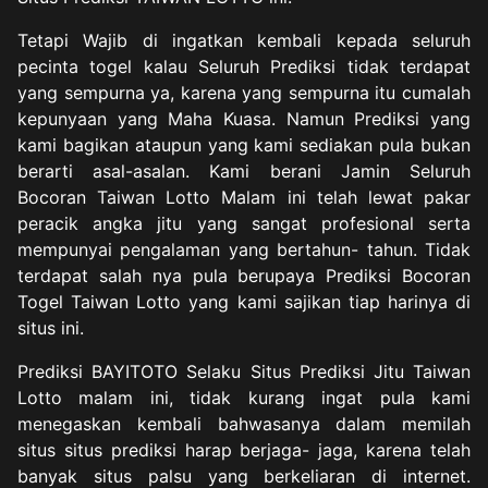
Tetapi Wajib di ingatkan kembali kepada seluruh
pecinta togel kalau Seluruh Prediksi tidak terdapat
yang sempurna ya, karena yang sempurna itu cumalah
kepunyaan yang Maha Kuasa. Namun Prediksi yang
kami bagikan ataupun yang kami sediakan pula bukan
berarti asal-asalan. Kami berani Jamin Seluruh
Bocoran Taiwan Lotto Malam ini telah lewat pakar
peracik angka jitu yang sangat profesional serta
mempunyai pengalaman yang bertahun- tahun. Tidak
terdapat salah nya pula berupaya Prediksi Bocoran
Togel Taiwan Lotto yang kami sajikan tiap harinya di
situs ini.
Prediksi BAYITOTO Selaku Situs Prediksi Jitu Taiwan
Lotto malam ini, tidak kurang ingat pula kami
menegaskan kembali bahwasanya dalam memilah
situs situs prediksi harap berjaga- jaga, karena telah
banyak situs palsu yang berkeliaran di internet.