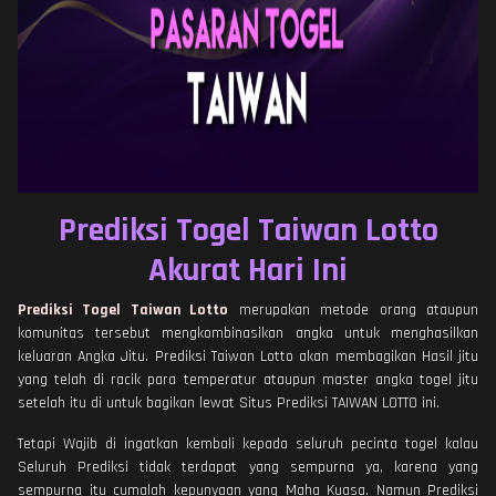
Prediksi Togel Taiwan Lotto
Akurat Hari Ini
Prediksi Togel Taiwan Lotto
merupakan metode orang ataupun
komunitas tersebut mengkombinasikan angka untuk menghasilkan
keluaran Angka Jitu. Prediksi Taiwan Lotto akan membagikan Hasil jitu
yang telah di racik para temperatur ataupun master angka togel jitu
setelah itu di untuk bagikan lewat Situs Prediksi TAIWAN LOTTO ini.
Tetapi Wajib di ingatkan kembali kepada seluruh pecinta togel kalau
Seluruh Prediksi tidak terdapat yang sempurna ya, karena yang
sempurna itu cumalah kepunyaan yang Maha Kuasa. Namun Prediksi