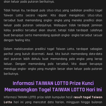
akan keluar pada putaran berikutnya.
Tidak hanya itu, terdapat pula situs-situs yang sediakan prediksi togel
Taiwan Lotto secara reguler. Kita dapat mengakses situs-situs
tersebut buat memandang angka- angka yang mereka prediksi akan
keluar pada putaran selanjutnya. Walaupun tidak terdapat jaminan
kalau prediksi tersebut akan akurat, tetapi tidak terdapat salahnya
buat berupaya serta memandang apakah angka- angka tersebut sesuai
dengan feeling kita.
Dalam melaksanakan prediksi togel Taiwan Lotto, terdapat sebagian
perihal yang butuh dicermati. Awal, kita butuh memandang data-data
dari putaran lebih dahulu buat memandang pola angka yang kerap
keluar. Dengan memandang pola tersebut, kita dapat berupaya
menduga angka- angka yang mungkin besar akan keluar pada putaran
berikutnya.
Informasi TAIWAN LOTTO Prize Kunci
Memenangkan Togel TAIWAN LOTTO Hari Ini
Informasi TAIWAN LOTTO prize ialah kumpulan hasil
result togel Taiwan
Lotto
hari ini yang mencatat data harian, mingguan hingga bulanan