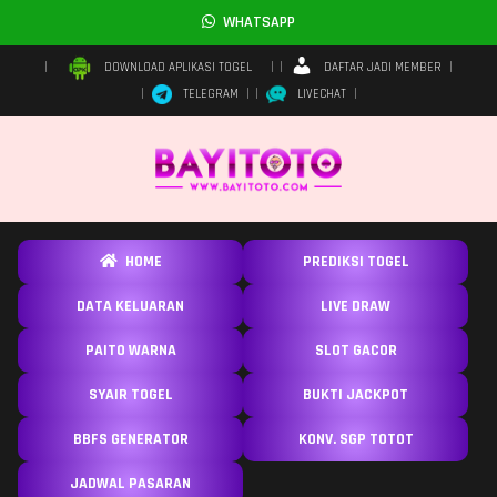
WHATSAPP
DAFTAR JADI MEMBER
DOWNLOAD APLIKASI TOGEL
TELEGRAM
LIVECHAT
HOME
PREDIKSI TOGEL
DATA KELUARAN
LIVE DRAW
PAITO WARNA
SLOT GACOR
SYAIR TOGEL
BUKTI JACKPOT
BBFS GENERATOR
KONV. SGP TOTOT
JADWAL PASARAN