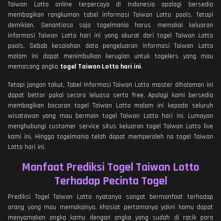
Taiwan Lotto online terpercaya di Indonesia apalagi bersedia
membagikan rangkuman tabel informasi Taiwan Lotto pools. Tetapi
demikian, Senantiasa saja togelmania harus memakai keluaran
informasi Taiwan Lotto hari ini yang akurat dari togel Taiwan Lotto
pools. Sebab kesalahan data pengeluaran informasi Taiwan Lotto
malam ini dapat menimbulkan kerugian untuk togelers yang mau
memasang angka
togel Taiwan Lotto hari ini
.
Tetapi jangan takut, Tabel informasi Taiwan Lotto master dihalaman ini
dapat bettor pakai secara leluasa serta free. Apalagi kami bersedia
membagikan bocoran togel Taiwan Lotto malam ini kepada seluruh
wisatawan yang mau bermain togel Taiwan Lotto hari ini. Lumayan
menghubungi customer service situs keluaran togel Taiwan Lotto live
kami ini, Hingga togelmania telah dapat memperoleh no togel Taiwan
Lotto hari ini.
Manfaat Prediksi Togel Taiwan Lotto
Terhadap Pecinta Togel
Prediksi Togel Taiwan Lotto nyatanya sangat bermanfaat terhadap
orang yang mau memakainya. khasiat pertamanya yakni kamu dapat
menyamakan angka kamu dengan angka yang sudah di racik para