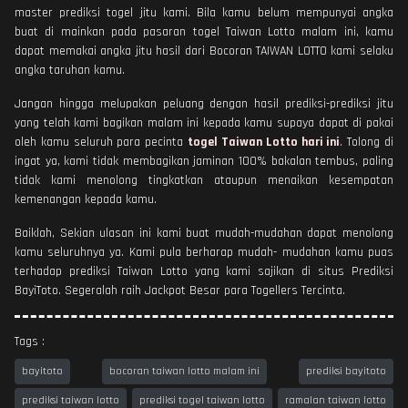
master prediksi togel jitu kami. Bila kamu belum mempunyai angka
buat di mainkan pada pasaran togel Taiwan Lotto malam ini, kamu
dapat memakai angka jitu hasil dari Bocoran TAIWAN LOTTO kami selaku
angka taruhan kamu.
Jangan hingga melupakan peluang dengan hasil prediksi-prediksi jitu
yang telah kami bagikan malam ini kepada kamu supaya dapat di pakai
oleh kamu seluruh para pecinta
togel Taiwan Lotto hari ini
. Tolong di
ingat ya, kami tidak membagikan jaminan 100% bakalan tembus, paling
tidak kami menolong tingkatkan ataupun menaikan kesempatan
kemenangan kepada kamu.
Baiklah, Sekian ulasan ini kami buat mudah-mudahan dapat menolong
kamu seluruhnya ya. Kami pula berharap mudah- mudahan kamu puas
terhadap prediksi Taiwan Lotto yang kami sajikan di situs Prediksi
BayiToto. Segeralah raih Jackpot Besar para Togellers Tercinta.
Tags :
bayitoto
bocoran taiwan lotto malam ini
prediksi bayitoto
prediksi taiwan lotto
prediksi togel taiwan lotto
ramalan taiwan lotto