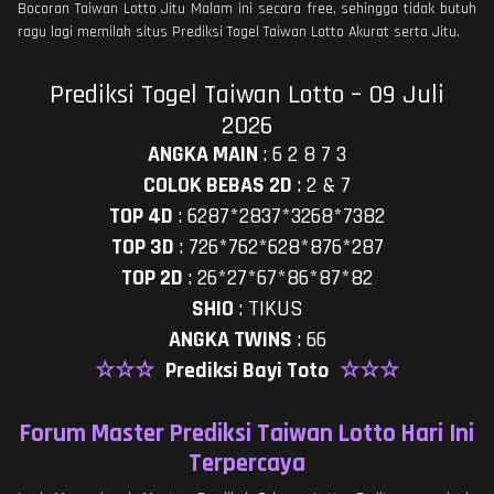
Bocoran Taiwan Lotto Jitu Malam ini secara free, sehingga tidak butuh
ragu lagi memilah situs Prediksi Togel Taiwan Lotto Akurat serta Jitu.
Prediksi Togel Taiwan Lotto – 09 Juli
2026
ANGKA MAIN
:
6 2 8 7 3
COLOK BEBAS 2D
:
2 & 7
TOP 4D
:
6287*2837*3268*7382
TOP 3D
:
726*762*628*876*287
TOP 2D
:
26*27*67*86*87*82
SHIO
:
TIKUS
ANGKA TWINS
:
66
☆☆☆
Prediksi Bayi Toto
☆☆☆
Forum Master Prediksi Taiwan Lotto Hari Ini
Terpercaya