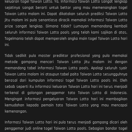
keluaran togel Taiwan Lotto. Ya, Informasi Taiwan Lotto sangat lengkap
sejatinya sangat berarti untuk bettor yang mau memenangkan togel
Taiwan Lotto malam ini. Dapat dikatakan seluruh prediksi Taiwan Lotto
jitu malam ini pula senantiasa diracik memakai informasi Taiwan Lotto
prize sangat lengkap. Gimana tidak? Lumayan memandang kembali
seluruh informasi Taiwan Lotto pools yang telah kami sajikan di atas,
Togelmania telah dapat memperoleh angka main togel Taiwan Lotto hari
ini.
Tidak sedikit pula master prediktor profesional yang pula memakai
metode gampang mencari Taiwan Lotto jitu malam ini dengan
memandang tabel informasi Taiwan Lotto pools. Apalagi seluruh syair
Taiwan Lotto malam ini ataupun tabel paito Taiwan Lotto sesungguhnya
berasal dari kumpulan informasi togel Taiwan Lotto pools ini. Oleh
sebab seperti itu informasi keluaran Taiwan Lotto hari ini terus menjadi
terkenal di golongan penggemar toto Taiwan Lotto di Indonesia.
Mengingat informasi pengeluaran Taiwan Lotto hari ini membagikan
kemudahan kepada pemain toto Taiwan Lotto yang mau mencapai
kemenangan.
Informasi Taiwan Lotto hari ini pula terus menjadi gampang dicari oleh
penggemar judi online togel Taiwan Lotto pools. Sebagian bandar togel