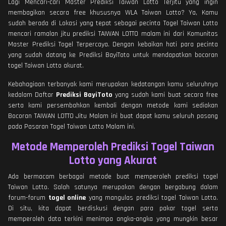
Lagi Mencari-cari Master Prediksi Taiwan Lotto Terjitu yang ingin
membagikan secara free khususnya WLA Taiwan Lotto? Ya, Kamu
sudah berada di Lokasi yang tepat sebagai pecinta Togel Taiwan Lotto
mencari ramalan jitu prediksi TAIWAN LOTTO malam ini dari Komunitas
Master Prediksi Togel Terpercaya. Dengan kebaikan hati para pecinta
yang sudah datang ke Prediksi BayiToto untuk mendapatkan bocoran
togel Taiwan Lotto akurat.
Kebahagiaan terbanyak kami merupakan kedatangan kamu seluruhnya
kedalam Daftar
Prediksi BayiToto
yang sudah kami buat secara free
serta kami persembahkan kembali dengan metode kami sediakan
Bocoran TAIWAN LOTTO Jitu Malam ini buat dapat kamu seluruh pasang
pada Pasaran Togel Taiwan Lotto Malam ini.
Metode Memperoleh Prediksi Togel Taiwan
Lotto yang Akurat
Ada bermacam berbagai metode buat memperoleh prediksi togel
Taiwan Lotto. Salah satunya merupakan dengan bergabung dalam
forum-forum
togel online
yang mangulas prediksi togel Taiwan Lotto.
Di situ, kita dapat berdiskusi dengan para pakar togel serta
memperoleh data terkini menimpa angka-angka yang mungkin besar