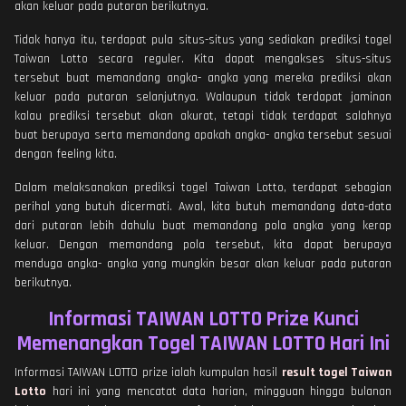
akan keluar pada putaran berikutnya.
Tidak hanya itu, terdapat pula situs-situs yang sediakan prediksi togel
Taiwan Lotto secara reguler. Kita dapat mengakses situs-situs
tersebut buat memandang angka- angka yang mereka prediksi akan
keluar pada putaran selanjutnya. Walaupun tidak terdapat jaminan
kalau prediksi tersebut akan akurat, tetapi tidak terdapat salahnya
buat berupaya serta memandang apakah angka- angka tersebut sesuai
dengan feeling kita.
Dalam melaksanakan prediksi togel Taiwan Lotto, terdapat sebagian
perihal yang butuh dicermati. Awal, kita butuh memandang data-data
dari putaran lebih dahulu buat memandang pola angka yang kerap
keluar. Dengan memandang pola tersebut, kita dapat berupaya
menduga angka- angka yang mungkin besar akan keluar pada putaran
berikutnya.
Informasi TAIWAN LOTTO Prize Kunci
Memenangkan Togel TAIWAN LOTTO Hari Ini
Informasi TAIWAN LOTTO prize ialah kumpulan hasil
result togel Taiwan
Lotto
hari ini yang mencatat data harian, mingguan hingga bulanan