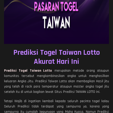
Prediksi Togel Taiwan Lotto
Akurat Hari Ini
Prediksi Togel Taiwan Lotto
merupakan metode orang ataupun
komunitas tersebut mengkombinasikan angka untuk menghasilkan
keluaran Angka Jitu. Prediksi Taiwan Lotto akan membagikan Hasil jitu
yang telah di racik para temperatur ataupun master angka togel jitu
setelah itu di untuk bagikan lewat Situs Prediksi TAIWAN LOTTO ini.
Tetapi Wajib di ingatkan kembali kepada seluruh pecinta togel kalau
Seluruh Prediksi tidak terdapat yang sempurna ya, karena yang
sempurna itu cumalah kepunyaan yang Maha Kuasa. Namun Prediksi