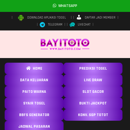
WHATSAPP
DAFTAR JADI MEMBER
DOWNLOAD APLIKASI TOGEL
TELEGRAM
LIVECHAT
HOME
PREDIKSI TOGEL
DATA KELUARAN
LIVE DRAW
PAITO WARNA
SLOT GACOR
SYAIR TOGEL
BUKTI JACKPOT
BBFS GENERATOR
KONV. SGP TOTOT
JADWAL PASARAN