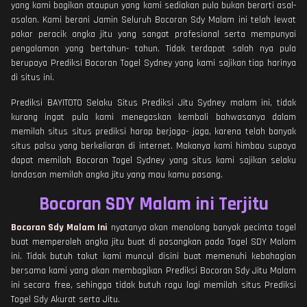
yang kami bagikan ataupun yang kami sediakan pula bukan berarti asal-
asalan. Kami berani Jamin Seluruh Bocoran Sdy Malam ini telah lewat
pakar peracik angka jitu yang sangat profesional serta mempunyai
pengalaman yang bertahun- tahun. Tidak terdapat salah nya pula
berupaya Prediksi Bocoran Togel Sydney yang kami sajikan tiap harinya
di situs ini.
Prediksi BAYITOTO Selaku Situs Prediksi Jitu Sydney malam ini, tidak
kurang ingat pula kami menegaskan kembali bahwasanya dalam
memilah situs situs prediksi harap berjaga- jaga, karena telah banyak
situs palsu yang berkeliaran di internet. Makanya kami himbau supaya
dapat memilah Bocoran Togel Sydney yang situs kami sajikan selaku
landasan memilah angka jitu yang mau kamu pasang.
Bocoran SDY Malam ini Terjitu
Bocoran Sdy Malam Ini
nyatanya akan menolong banyak pecinta togel
buat memperoleh angka jitu buat di pasangkan pada Togel SDY Malam
ini. Tidak butuh takut kami muncul disini buat memenuhi kebahagian
bersama kami yang akan membagikan Prediksi Bocoran Sdy Jitu Malam
ini secara free, sehingga tidak butuh ragu lagi memilah situs Prediksi
Togel Sdy Akurat serta Jitu.