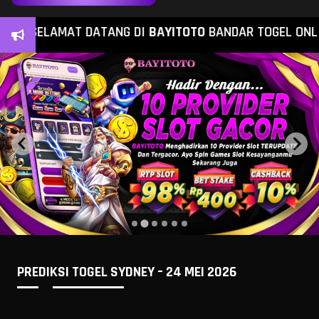
SELAMAT DATANG DI
BAYITOTO
BANDAR TOGEL ONLINE 
PREDIKSI TOGEL SYDNEY – 24 MEI 2026