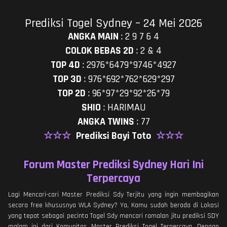
Prediksi Togel Sydney – 24 Mei 2026
ANGKA MAIN
:
2 9 7 6 4
COLOK BEBAS 2D
:
2 & 4
TOP 4D
:
2976*6479*9746*4927
TOP 3D
:
976*692*762*629*297
TOP 2D
:
96*97*29*92*26*79
SHIO
:
HARIMAU
ANGKA TWINS
:
77
☆☆☆
Prediksi Bayi Toto
☆☆☆
Forum Master Prediksi Sydney Hari Ini
Terpercaya
Lagi Mencari-cari Master Prediksi Sdy Terjitu yang ingin membagikan
secara free khususnya WLA Sydney? Ya, Kamu sudah berada di Lokasi
yang tepat sebagai pecinta Togel Sdy mencari ramalan jitu prediksi SDY
malam ini dari Komunitas Master Prediksi Togel Terpercaya. Dengan