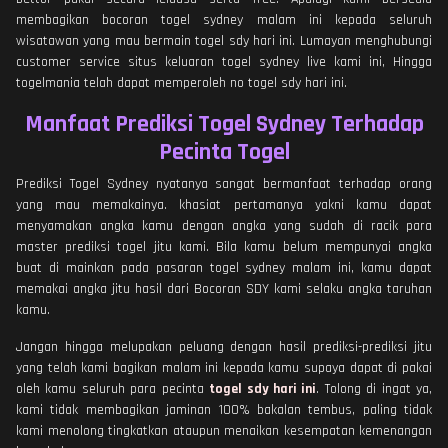
membagikan bocoran togel sydney malam ini kepada seluruh
wisatawan yang mau bermain togel sdy hari ini. Lumayan menghubungi
customer service situs keluaran togel sydney live kami ini, Hingga
togelmania telah dapat memperoleh no togel sdy hari ini.
Manfaat Prediksi Togel Sydney Terhadap
Pecinta Togel
Prediksi Togel Sydney nyatanya sangat bermanfaat terhadap orang
yang mau memakainya. khasiat pertamanya yakni kamu dapat
menyamakan angka kamu dengan angka yang sudah di racik para
master prediksi togel jitu kami. Bila kamu belum mempunyai angka
buat di mainkan pada pasaran togel sydney malam ini, kamu dapat
memakai angka jitu hasil dari Bocoran SDY kami selaku angka taruhan
kamu.
Jangan hingga melupakan peluang dengan hasil prediksi-prediksi jitu
yang telah kami bagikan malam ini kepada kamu supaya dapat di pakai
oleh kamu seluruh para pecinta
togel sdy hari ini
. Tolong di ingat ya,
kami tidak membagikan jaminan 100% bakalan tembus, paling tidak
kami menolong tingkatkan ataupun menaikan kesempatan kemenangan