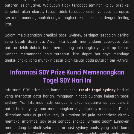
putaran selanjutnya. Walaupun tidak terdapat jaminan kalau prediksi
tersebut akan akurat, tetapi tidak terdapat salahnya buat berupaya
serta memandang apakah angka- angka tersebut sesuai dengan feeling
kita.
Dalam melaksanakan prediksi togel Sydney, terdapat sebagian perihal
yang butuh dicermati. Awal, kita butuh memandang data-data dari
putaran lebih dahulu buat memandang pola angka yang kerap keluar.
Dengan memandang pola tersebut, kita dapat berupaya menduga
angka- angka yang mungkin besar akan keluar pada putaran berikutnya.
Informasi SDY Prize Kunci Memenangkan
Togel SDY Hari Ini
Informasi SDY prize ialah kumpulan hasil
result togel sydney
hari ini
yang mencatat data harian, mingguan hingga bulanan keluaran togel
sydney. Ya, Informasi sdy sangat lengkap sejatinya sangat berarti
untuk bettor yang mau memenangkan togel sydney malam ini. Dapat
dikatakan seluruh prediksi sdy jitu malam ini pula senantiasa diracik
memakai informasi sdy prize sangat lengkap. Gimana tidak? Lumayan
memandang kembali seluruh informasi sydney pools yang telah kami