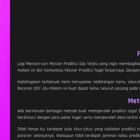
Lagi Mencari-cari Master Prediksi Sdy Terjitu yang ingin membagi
malam ini dari Komunitas Master Prediksi Togel Terpercaya. Dengan
Kebahagiaan terbanyak kami merupakan kedatangan kamu seluru
Bocoran SDY Jitu Malam ini buat dapat kamu seluruh pasang pada 
Met
Ada bermacam berbagai metode buat memperoleh prediksi togel
berdiskusi dengan para pakar togel serta memperoleh data terkini
Tidak hanya itu, terdapat pula situs-situs yang sediakan prediks
putaran selanjutnya. Walaupun tidak terdapat jaminan kalau pred