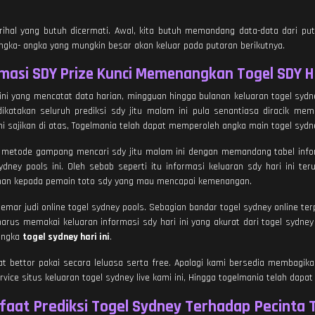
rihal yang butuh dicermati. Awal, kita butuh memandang data-data dari pu
gka- angka yang mungkin besar akan keluar pada putaran berikutnya.
masi SDY Prize Kunci Memenangkan Togel SDY Ha
ini yang mencatat data harian, mingguan hingga bulanan keluaran togel sydne
atakan seluruh prediksi sdy jitu malam ini pula senantiasa diracik mem
sajikan di atas, Togelmania telah dapat memperoleh angka main togel sydney
ai metode gampang mencari sdy jitu malam ini dengan memandang tabel inform
dney pools ini. Oleh sebab seperti itu informasi keluaran sdy hari ini ter
ahan kepada pemain toto sdy yang mau mencapai kemenangan.
ggemar judi online togel sydney pools. Sebagian bandar togel sydney online t
 harus memakai keluaran informasi sdy hari ini yang akurat dari togel sydne
angka
togel sydney hari ini
.
apat bettor pakai secara leluasa serta free. Apalagi kami bersedia membagi
ce situs keluaran togel sydney live kami ini, Hingga togelmania telah dapat 
aat Prediksi Togel Sydney Terhadap Pecinta 