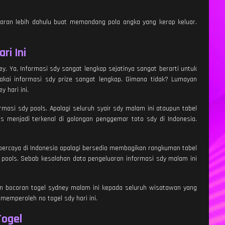
taran lebih dahulu buat memandang pola angka yang kerap keluar.
ri Ini
y. Ya, Informasi sdy sangat lengkap sejatinya sangat berarti untuk
akai informasi sdy prize sangat lengkap. Gimana tidak? Lumayan
 hari ini.
asi sdy pools. Apalagi seluruh syair sdy malam ini ataupun tabel
us menjadi terkenal di golongan penggemar toto sdy di Indonesia.
erpercaya di Indonesia apalagi bersedia membagikan rangkuman tabel
y pools. Sebab kesalahan data pengeluaran informasi sdy malam ini
kan bocoran togel sydney malam ini kepada seluruh wisatawan yang
memperoleh no togel sdy hari ini.
Togel