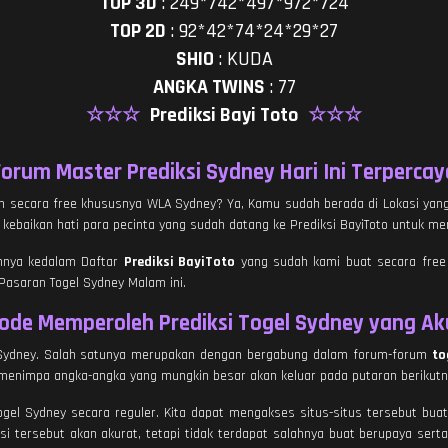
TOP 3D
:
249*742*497*972*724
TOP 2D
:
92*42*74*24*29*27
SHIO
:
KUDA
ANGKA TWINS
:
77
☆☆☆
Prediksi Bayi Toto
☆☆☆
Forum Master Prediksi Sydney Hari Ini Terpercay
kan secara free khususnya WLA Sydney? Ya, Kamu sudah berada di Lokasi yang 
 kebaikan hati para pecinta yang sudah datang ke Prediksi BayiToto untuk me
hnya kedalam Daftar
Prediksi BayiToto
yang sudah kami buat secara free
Pasaran Togel Sydney Malam ini.
ode Memperoleh Prediksi Togel Sydney yang Ak
 Sydney. Salah satunya merupakan dengan bergabung dalam forum-forum
to
 menimpa angka-angka yang mungkin besar akan keluar pada putaran berikutn
i togel Sydney secara reguler. Kita dapat mengakses situs-situs tersebut 
iksi tersebut akan akurat, tetapi tidak terdapat salahnya buat berupaya se