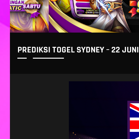
PREDIKSI TOGEL SYDNEY – 22 JUNI