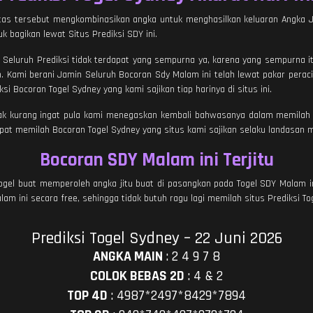
 tersebut mengkombinasikan angka untuk menghasilkan keluaran Angka Jitu.
k bagikan lewat Situs Prediksi SDY ini.
lau Seluruh Prediksi tidak terdapat yang sempurna ya, karena yang sempurn
n. Kami berani Jamin Seluruh Bocoran Sdy Malam ini telah lewat pakar pera
si Bocoran Togel Sydney yang kami sajikan tiap harinya di situs ini.
idak kurang ingat pula kami menegaskan kembali bahwasanya dalam memilah si
apat memilah Bocoran Togel Sydney yang situs kami sajikan selaku landasan
Bocoran SDY Malam ini Terjitu
gel buat memperoleh angka jitu buat di pasangkan pada Togel SDY Malam in
 ini secara free, sehingga tidak butuh ragu lagi memilah situs Prediksi Tog
Prediksi Togel Sydney – 22 Juni 2026
ANGKA MAIN
:
2 4 9 7 8
COLOK BEBAS 2D
:
4 & 2
TOP 4D
:
4987*2497*8429*7894