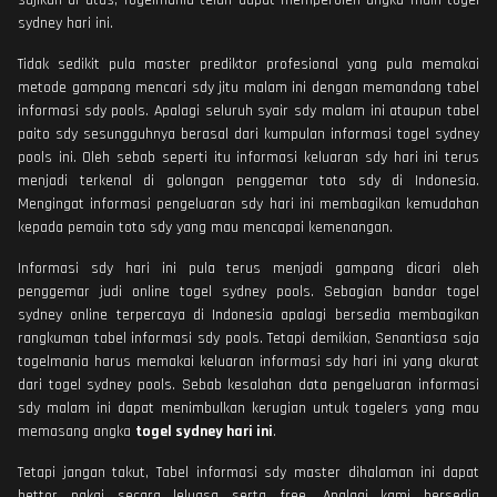
sajikan di atas, Togelmania telah dapat memperoleh angka main togel
sydney hari ini.
Tidak sedikit pula master prediktor profesional yang pula memakai
metode gampang mencari sdy jitu malam ini dengan memandang tabel
informasi sdy pools. Apalagi seluruh syair sdy malam ini ataupun tabel
paito sdy sesungguhnya berasal dari kumpulan informasi togel sydney
pools ini. Oleh sebab seperti itu informasi keluaran sdy hari ini terus
menjadi terkenal di golongan penggemar toto sdy di Indonesia.
Mengingat informasi pengeluaran sdy hari ini membagikan kemudahan
kepada pemain toto sdy yang mau mencapai kemenangan.
Informasi sdy hari ini pula terus menjadi gampang dicari oleh
penggemar judi online togel sydney pools. Sebagian bandar togel
sydney online terpercaya di Indonesia apalagi bersedia membagikan
rangkuman tabel informasi sdy pools. Tetapi demikian, Senantiasa saja
togelmania harus memakai keluaran informasi sdy hari ini yang akurat
dari togel sydney pools. Sebab kesalahan data pengeluaran informasi
sdy malam ini dapat menimbulkan kerugian untuk togelers yang mau
memasang angka
togel sydney hari ini
.
Tetapi jangan takut, Tabel informasi sdy master dihalaman ini dapat
bettor pakai secara leluasa serta free. Apalagi kami bersedia