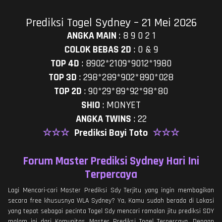
Prediksi Togel Sydney – 21 Mei 2026
ANGKA MAIN
:
8 9 0 2 1
COLOK BEBAS 2D
:
0 & 9
TOP 4D
:
8902*2109*9012*1980
TOP 3D
:
298*289*902*890*028
TOP 2D
:
90*29*89*92*98*80
SHIO
:
MONYET
ANGKA TWINS
:
22
☆☆☆
Prediksi Bayi Toto
☆☆☆
Forum Master Prediksi Sydney Hari Ini
Terpercaya
Lagi Mencari-cari Master Prediksi Sdy Terjitu yang ingin membagikan
secara free khususnya WLA Sydney? Ya, Kamu sudah berada di Lokasi
yang tepat sebagai pecinta Togel Sdy mencari ramalan jitu prediksi SDY
malam ini dari Komunitas Master Prediksi Togel Terpercaya. Dengan