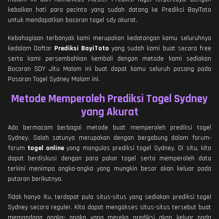
kebaikan hati para pecinta yang sudah datang ke Prediksi BayiToto
untuk mendapatkan bocoran togel sdy akurat.
Kebahagiaan terbanyak kami merupakan kedatangan kamu seluruhnya
kedalam Daftar
Prediksi BayiToto
yang sudah kami buat secara free
serta kami persembahkan kembali dengan metode kami sediakan
Bocoran SDY Jitu Malam ini buat dapat kamu seluruh pasang pada
Pasaran Togel Sydney Malam ini.
Metode Memperoleh Prediksi Togel Sydney
yang Akurat
Ada bermacam berbagai metode buat memperoleh prediksi togel
Sydney. Salah satunya merupakan dengan bergabung dalam forum-
forum
togel online
yang mangulas prediksi togel Sydney. Di situ, kita
dapat berdiskusi dengan para pakar togel serta memperoleh data
terkini menimpa angka-angka yang mungkin besar akan keluar pada
putaran berikutnya.
Tidak hanya itu, terdapat pula situs-situs yang sediakan prediksi togel
Sydney secara reguler. Kita dapat mengakses situs-situs tersebut buat
memandang angka- angka yang mereka prediksi akan keluar pada