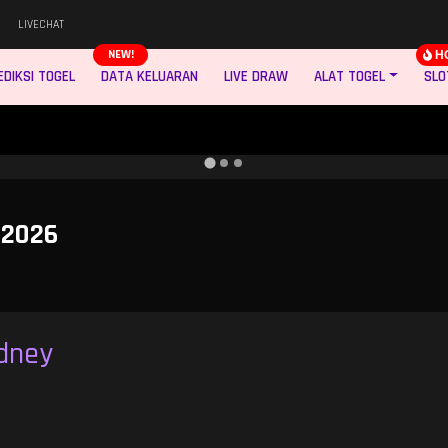
LIVECHAT
EDIKSI TOGEL
DATA KELUARAN
LIVE DRAW
ALAT TOGEL
SLO
S
 2026