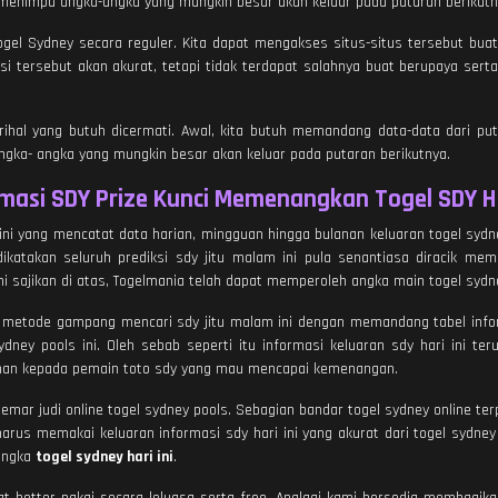
 menimpa angka-angka yang mungkin besar akan keluar pada putaran berikutn
i togel Sydney secara reguler. Kita dapat mengakses situs-situs tersebut 
iksi tersebut akan akurat, tetapi tidak terdapat salahnya buat berupaya se
rihal yang butuh dicermati. Awal, kita butuh memandang data-data dari pu
gka- angka yang mungkin besar akan keluar pada putaran berikutnya.
masi SDY Prize Kunci Memenangkan Togel SDY Ha
ini yang mencatat data harian, mingguan hingga bulanan keluaran togel sydne
atakan seluruh prediksi sdy jitu malam ini pula senantiasa diracik mem
sajikan di atas, Togelmania telah dapat memperoleh angka main togel sydney
ai metode gampang mencari sdy jitu malam ini dengan memandang tabel inform
dney pools ini. Oleh sebab seperti itu informasi keluaran sdy hari ini ter
ahan kepada pemain toto sdy yang mau mencapai kemenangan.
ggemar judi online togel sydney pools. Sebagian bandar togel sydney online t
 harus memakai keluaran informasi sdy hari ini yang akurat dari togel sydne
angka
togel sydney hari ini
.