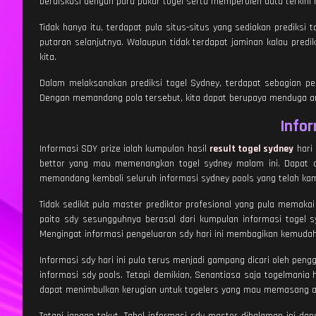
berdiskusi dengan para pakar togel serta memperoleh data terkini
Tidak hanya itu, terdapat pula situs-situs yang sediakan prediks
putaran selanjutnya. Walaupun tidak terdapat jaminan kalau pred
kita.
Dalam melaksanakan prediksi togel Sydney, terdapat sebagian pe
Dengan memandang pola tersebut, kita dapat berupaya menduga an
Infor
Informasi SDY prize ialah kumpulan hasil
result togel sydney
hari 
bettor yang mau memenangkan togel sydney malam ini. Dapat dik
memandang kembali seluruh informasi sydney pools yang telah kami 
Tidak sedikit pula master prediktor profesional yang pula memak
paito sdy sesungguhnya berasal dari kumpulan informasi togel sy
Mengingat informasi pengeluaran sdy hari ini membagikan kemud
Informasi sdy hari ini pula terus menjadi gampang dicari oleh pen
informasi sdy pools. Tetapi demikian, Senantiasa saja togelmania
dapat menimbulkan kerugian untuk togelers yang mau memasang 