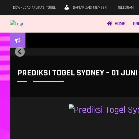
DOWNLOAD APLIKASI TOGEL
DAFTAR JADI MEMBER
TELEGRAM
HOME
PR
PREDIKSI TOGEL SYDNEY – 01 JUNI