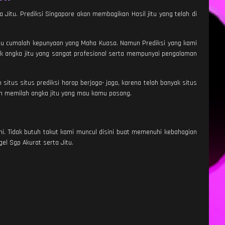
tu. Prediksi Singapore akan membagikan Hasil jitu yang telah di
a itu cumalah kepunyaan yang Maha Kuasa. Namun Prediksi yang kami
cik angka jitu yang sangat profesional serta mempunyai pengalaman
itus situs prediksi harap berjaga- jaga, karena telah banyak situs
san memilah angka jitu yang mau kamu pasang.
i. Tidak butuh takut kami muncul disini buat memenuhi kebahagian
el Sgp Akurat serta Jitu.