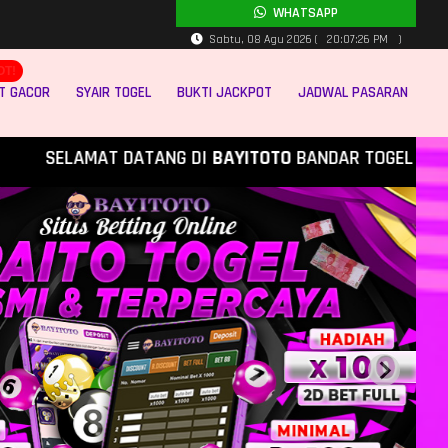
WHATSAPP
Sabtu, 08 Agu 2026 (
20:07:26 PM
)
T GACOR
SYAIR TOGEL
BUKTI JACKPOT
JADWAL PASARAN
LAMAT DATANG DI
BAYITOTO
BANDAR TOGEL ONLINE DAN 