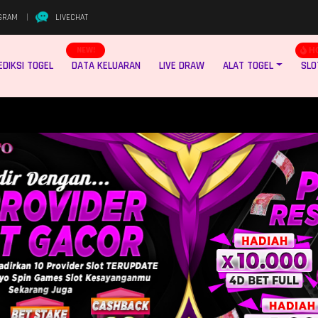
GRAM
LIVECHAT
EDIKSI TOGEL
DATA KELUARAN
LIVE DRAW
ALAT TOGEL
SLO
SE