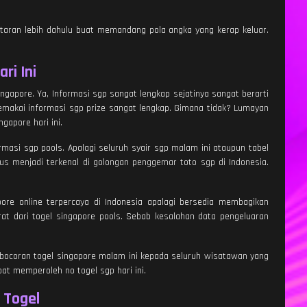
utaran lebih dahulu buat memandang pola angka yang kerap keluar.
ri Ini
ngapore. Ya, Informasi sgp sangat lengkap sejatinya sangat berarti
memakai informasi sgp prize sangat lengkap. Gimana tidak? Lumayan
gapore hari ini.
asi sgp pools. Apalagi seluruh syair sgp malam ini ataupun tabel
rus menjadi terkenal di golongan penggemar toto sgp di Indonesia.
pore online terpercaya di Indonesia apalagi bersedia membagikan
rat dari togel singapore pools. Sebab kesalahan data pengeluaran
n bocoran togel singapore malam ini kepada seluruh wisatawan yang
pat memperoleh no togel sgp hari ini.
 Togel