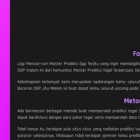
Fo
Lagi Mencari-cari Master Prediksi Sgp Terjitu yang ingin membagi
SGP malam ini dari Komunitas Master Prediksi Togel Terpercaya. De
Kebahagiaan terbanyak kami merupakan kedatangan kamu seluru
Bocoran SGP Jitu Malam ini buat dapat kamu seluruh pasang pada 
Metod
Ada bermacam berbagai metode buat memperoleh prediksi togel
dapat berdiskusi dengan para pakar togel serta memperoleh data t
Tidak hanya itu, terdapat pula situs-situs yang sediakan prediksi
putaran selanjutnya. Walaupun tidak terdapat jaminan kalau pred