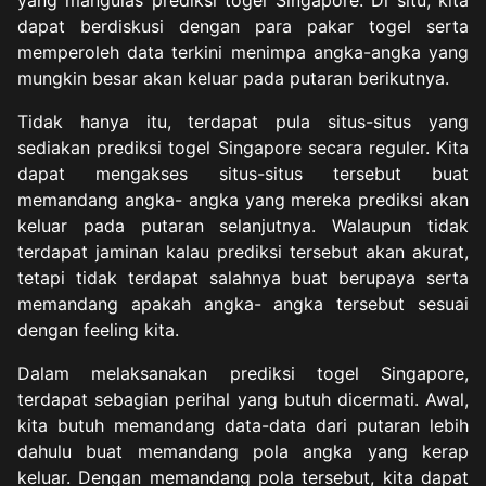
dapat berdiskusi dengan para pakar togel serta
memperoleh data terkini menimpa angka-angka yang
mungkin besar akan keluar pada putaran berikutnya.
Tidak hanya itu, terdapat pula situs-situs yang
sediakan prediksi togel Singapore secara reguler. Kita
dapat mengakses situs-situs tersebut buat
memandang angka- angka yang mereka prediksi akan
keluar pada putaran selanjutnya. Walaupun tidak
terdapat jaminan kalau prediksi tersebut akan akurat,
tetapi tidak terdapat salahnya buat berupaya serta
memandang apakah angka- angka tersebut sesuai
dengan feeling kita.
Dalam melaksanakan prediksi togel Singapore,
terdapat sebagian perihal yang butuh dicermati. Awal,
kita butuh memandang data-data dari putaran lebih
dahulu buat memandang pola angka yang kerap
keluar. Dengan memandang pola tersebut, kita dapat