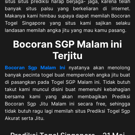
situs situs prediksi harap berjaga- jaga, karena telah
banyak situs palsu yang berkeliaran di internet.
Makanya kami himbau supaya dapat memilah Bocoran
Togel Singapore yang situs kami sajikan selaku
landasan memilah angka jitu yang mau kamu pasang.
Bocoran SGP Malam ini
Terjitu
Bocoran Sgp Malam Ini
nyatanya akan menolong
banyak pecinta togel buat memperoleh angka jitu buat
di pasangkan pada Togel SGP Malam ini. Tidak butuh
takut kami muncul disini buat memenuhi kebahagian
bersama kami yang akan membagikan Prediksi
Bocoran Sgp Jitu Malam ini secara free, sehingga
tidak butuh ragu lagi memilah situs Prediksi Togel Sgp
Akurat serta Jitu.