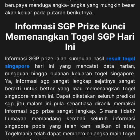
berupaya menduga angka- angka yang mungkin besar
akan keluar pada putaran berikutnya.
Informasi SGP Prize Kunci
Memenangkan Togel SGP Hari
Ini
Informasi SGP prize ialah kumpulan hasil
result togel
singapore
hari ini yang mencatat data harian,
mingguan hingga bulanan keluaran togel singapore.
Ya, Informasi sgp sangat lengkap sejatinya sangat
berarti untuk bettor yang mau memenangkan togel
singapore malam ini. Dapat dikatakan seluruh prediksi
sgp jitu malam ini pula senantiasa diracik memakai
informasi sgp prize sangat lengkap. Gimana tidak?
Lumayan memandang kembali seluruh informasi
singapore pools yang telah kami sajikan di atas,
Togelmania telah dapat memperoleh angka main togel