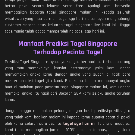
bettor pakai secara leluasa serta free. Apalagi kami bersedia
membagikan bocoran togel singapore malam ini kepada seluruh
wisatawan yang mau bermain togel sgp hari ini. Lumayan menghubungi
customer service situs keluaran togel singapore live kami ini, Hingga
togelmania telah dapat memperoleh no togel sgp hari ini.
Manfaat Prediksi Togel Singapore
Terhadap Pecinta Togel
Prediksi Togel Singapore nyatanya sangat bermanfaat terhadap orang
yang mau memakainya. khasiat pertamanya yakni kamu dapat
menyamakan angka kamu dengan angka yang sudah di racik para
master prediksi togel jitu kami. Bila kamu belum mempunyai angka
buat di mainkan pada pasaran togel singapore malam ini, kamu dapat
memakai angka jitu hasil dari Bocoran SGP kami selaku angka taruhan
kamu.
Jangan hingga melupakan peluang dengan hasil prediksi-prediksi jitu
yang telah kami bagikan malam ini kepada kamu supaya dapat di pakai
oleh kamu seluruh para pecinta
togel sgp hari ini
. Tolong di ingat ya,
kami tidak membagikan jaminan 100% bakalan tembus, paling tidak