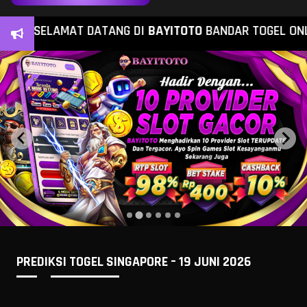
SELAMAT DATANG DI
BAYITOTO
BANDAR TOGEL ONLINE 
PREDIKSI TOGEL SINGAPORE – 19 JUNI 2026