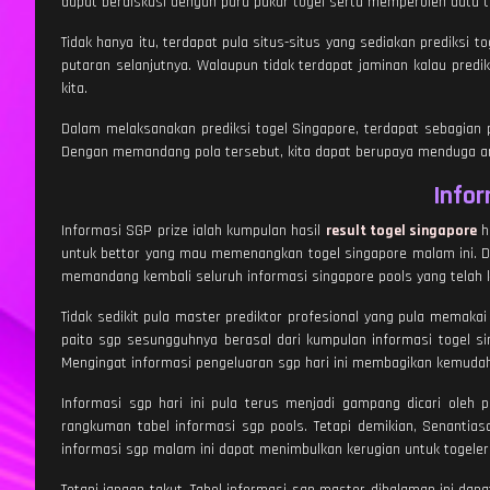
dapat berdiskusi dengan para pakar togel serta memperoleh data t
Tidak hanya itu, terdapat pula situs-situs yang sediakan prediksi
putaran selanjutnya. Walaupun tidak terdapat jaminan kalau pred
kita.
Dalam melaksanakan prediksi togel Singapore, terdapat sebagian 
Dengan memandang pola tersebut, kita dapat berupaya menduga an
Infor
Informasi SGP prize ialah kumpulan hasil
result togel singapore
ha
untuk bettor yang mau memenangkan togel singapore malam ini. Dap
memandang kembali seluruh informasi singapore pools yang telah ka
Tidak sedikit pula master prediktor profesional yang pula memak
paito sgp sesungguhnya berasal dari kumpulan informasi togel sin
Mengingat informasi pengeluaran sgp hari ini membagikan kemud
Informasi sgp hari ini pula terus menjadi gampang dicari oleh 
rangkuman tabel informasi sgp pools. Tetapi demikian, Senantias
informasi sgp malam ini dapat menimbulkan kerugian untuk toge