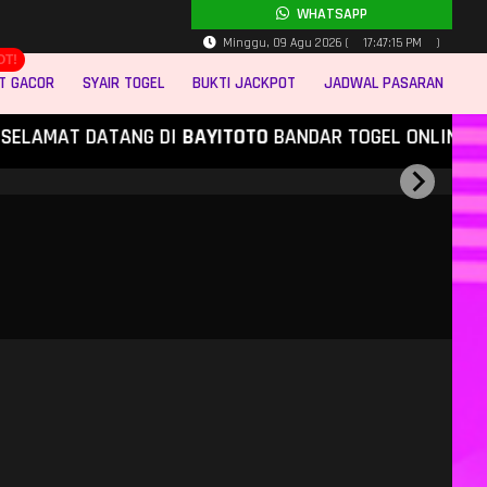
WHATSAPP
Minggu, 09 Agu 2026 (
17:47:15 PM
)
T GACOR
SYAIR TOGEL
BUKTI JACKPOT
JADWAL PASARAN
AMAT DATANG DI
BAYITOTO
BANDAR TOGEL ONLINE DAN S