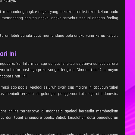
rikutnya.
 buat memandang angka- angka yang mereka prediksi akan keluar pada
rta memandang apakah angka- angka tersebut sesuai dengan feeling
utaran lebih dahulu buat memandang pola angka yang kerap keluar.
ri Ini
ngapore. Ya, Informasi sgp sangat lengkap sejatinya sangat berarti
memakai informasi sgp prize sangat lengkap. Gimana tidak? Lumayan
gapore hari ini.
asi sgp pools. Apalagi seluruh syair sgp malam ini ataupun tabel
rus menjadi terkenal di golongan penggemar toto sgp di Indonesia.
pore online terpercaya di Indonesia apalagi bersedia membagikan
rat dari togel singapore pools. Sebab kesalahan data pengeluaran