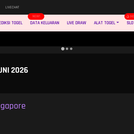
LIVECHAT
EDIKSI TOGEL
DATA KELUARAN
LIVE DRAW
ALAT TOGEL
SLO
SEL
UNI 2026