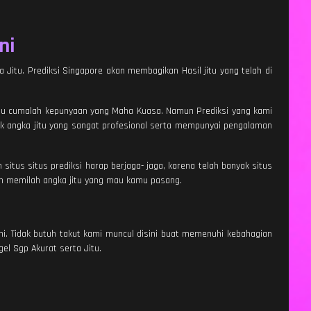
ni
tu. Prediksi Singapore akan membagikan Hasil jitu yang telah di
a itu cumalah kepunyaan yang Maha Kuasa. Namun Prediksi yang kami
cik angka jitu yang sangat profesional serta mempunyai pengalaman
itus situs prediksi harap berjaga- jaga, karena telah banyak situs
san memilah angka jitu yang mau kamu pasang.
i. Tidak butuh takut kami muncul disini buat memenuhi kebahagian
el Sgp Akurat serta Jitu.